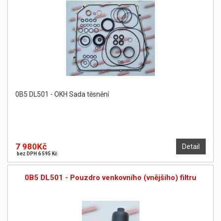
0B5 DL501 - OKH Sada těsnění
7 980Kč
Detail
bez DPH 6 595 Kč
0B5 DL501 - Pouzdro venkovního (vnějšího) filtru