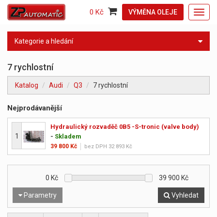
0 Kč
VÝMĚNA OLEJE
Toggl
navig
Kategorie a hledání
7 rychlostní
Katalog
Audi
Q3
7 rychlostní
Nejprodávanější
Hydraulický rozvaděč 0B5 -S-tronic (valve body)
1
-
Skladem
39 800 Kč
bez DPH 32 893 Kč
0
Kč
39 900
Kč
Parametry
Vyhledat