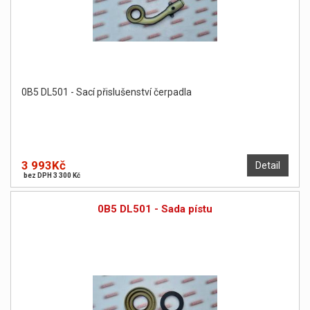
0B5 DL501 - Sací přislušenství čerpadla
3 993Kč
Detail
bez DPH 3 300 Kč
0B5 DL501 - Sada pístu