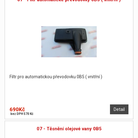
Filtr pro automatickou převodovku 0B5 ( vnitřní )
690Kč
Detail
bez DPH 570 Kč
07 - Těsnění olejové vany 0B5