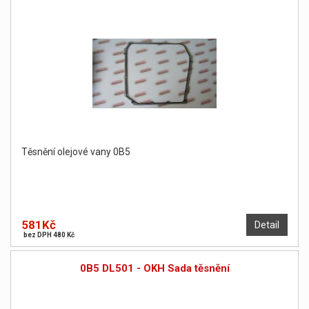
Těsnění olejové vany 0B5
581Kč
Detail
bez DPH 480 Kč
0B5 DL501 - OKH Sada těsnění