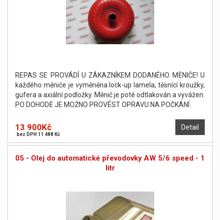
REPAS SE PROVÁDÍ U ZÁKAZNÍKEM DODANÉHO MĚNIČE! U
každého měniče je vyměněna lock-up lamela, těsnící kroužky,
gufera a axiální podložky. Měnič je poté odtlakován a vyvážen.
PO DOHODĚ JE MOŽNO PROVÉST OPRAVU NA POČKÁNÍ.
13 900Kč
Detail
bez DPH 11 488 Kč
05 - Olej do automatické převodovky AW 5/6 speed - 1
litr