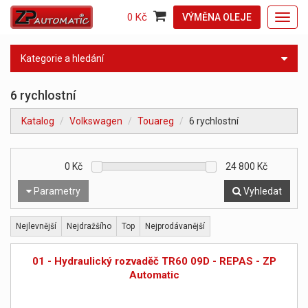
0 Kč
VÝMĚNA OLEJE
Toggl
navig
Kategorie a hledání
6 rychlostní
Katalog
Volkswagen
Touareg
6 rychlostní
0
Kč
24 800
Kč
Parametry
Vyhledat
Nejlevnější
Nejdražšího
Top
Nejprodávanější
01 - Hydraulický rozvaděč TR60 09D - REPAS - ZP
Automatic