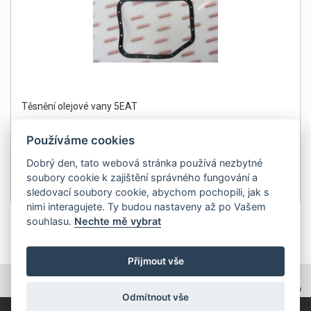
Těsnění olejové vany 5EAT
Používáme cookies
Dobrý den, tato webová stránka používá nezbytné
soubory cookie k zajištění správného fungování a
299Kč
Detail
sledovací soubory cookie, abychom pochopili, jak s
bez DPH 247 Kč
nimi interagujete. Ty budou nastaveny až po Vašem
souhlasu.
Nechte mě vybrat
1
Přijmout vše
TOPWEBY - webhosting, domény, tvorba www
Odmítnout vše
Copyright 2011, ZP Automatic, všechna práva vyhrazena