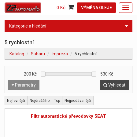
0 Kč
VÝMĚNA OLEJE
Toggl
navig
Kategorie a hledání
5 rychlostní
Katalog
Subaru
Impreza
5 rychlostní
200
Kč
530
Kč
Parametry
Vyhledat
Nejlevnější
Nejdražšího
Top
Nejprodávanější
Filtr automatické převodovky 5EAT