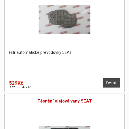
Filtr automatické převodovky 5EAT
529Kč
Detail
bez DPH 437 Kč
Těsnění olejové vany 5EAT