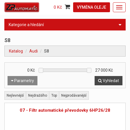
0 Kč
VÝMĚNA OLEJE
Toggl
navig
Kategorie a hledání
S8
Katalog
Audi
S8
0
Kč
27 000
Kč
Parametry
Vyhledat
Nejlevnější
Nejdražšího
Top
Nejprodávanější
07 - Filtr automatické převodovky 6HP26/28