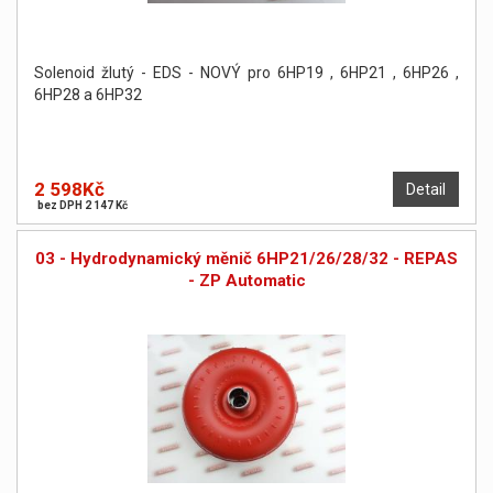
Solenoid žlutý - EDS - NOVÝ pro 6HP19 , 6HP21 , 6HP26 ,
6HP28 a 6HP32
2 598Kč
Detail
bez DPH 2 147 Kč
03 - Hydrodynamický měnič 6HP21/26/28/32 - REPAS
- ZP Automatic