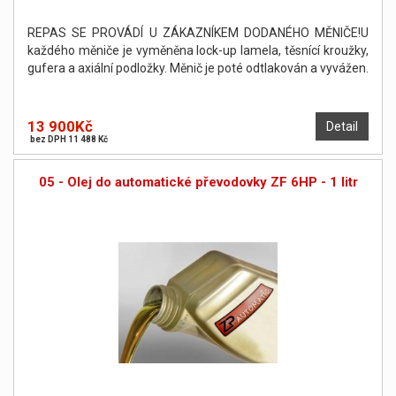
REPAS SE PROVÁDÍ U ZÁKAZNÍKEM DODANÉHO MĚNIČE!U
každého měniče je vyměněna lock-up lamela, těsnící kroužky,
gufera a axiální podložky. Měnič je poté odtlakován a vyvážen.
13 900Kč
Detail
bez DPH 11 488 Kč
05 - Olej do automatické převodovky ZF 6HP - 1 litr