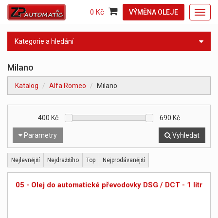
0 Kč
VÝMĚNA OLEJE
Toggl
navig
Kategorie a hledání
Milano
Katalog
Alfa Romeo
Milano
400
Kč
690
Kč
Parametry
Vyhledat
Nejlevnější
Nejdražšího
Top
Nejprodávanější
05 - Olej do automatické převodovky DSG / DCT - 1 litr