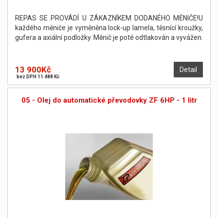
REPAS SE PROVÁDÍ U ZÁKAZNÍKEM DODANÉHO MĚNIČE!U
každého měniče je vyměněna lock-up lamela, těsnící kroužky,
gufera a axiální podložky. Měnič je poté odtlakován a vyvážen.
13 900Kč
Detail
bez DPH 11 488 Kč
05 - Olej do automatické převodovky ZF 6HP - 1 litr