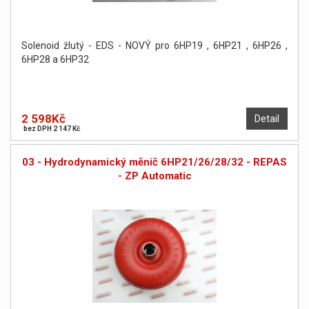
Solenoid žlutý - EDS - NOVÝ pro 6HP19 , 6HP21 , 6HP26 ,
6HP28 a 6HP32
2 598Kč
Detail
bez DPH 2 147 Kč
03 - Hydrodynamický měnič 6HP21/26/28/32 - REPAS
- ZP Automatic