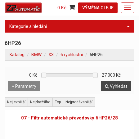
0 Kč
VÝMĚNA OLEJE
Toggl
navig
Kategorie a hledání
6HP26
Katalog
BMW
X3
6 rychlostní
6HP26
0
Kč
27 000
Kč
Parametry
Vyhledat
Nejlevnější
Nejdražšího
Top
Nejprodávanější
07 - Filtr automatické převodovky 6HP26/28