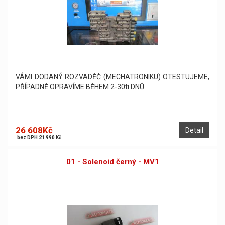
VÁMI DODANÝ ROZVADĚČ (MECHATRONIKU) OTESTUJEME,
PŘÍPADNĚ OPRAVÍME BĚHEM 2-30ti DNŮ.
26 608Kč
Detail
bez DPH 21 990 Kč
01 - Solenoid černý - MV1