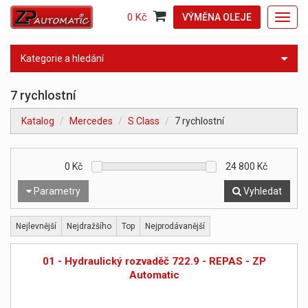
0 Kč
VÝMĚNA OLEJE
Toggl
navig
Kategorie a hledání
7 rychlostní
Katalog
Mercedes
S Class
7 rychlostní
0
Kč
24 800
Kč
Parametry
Vyhledat
Nejlevnější
Nejdražšího
Top
Nejprodávanější
01 - Hydraulický rozvaděč 722.9 - REPAS - ZP
Automatic