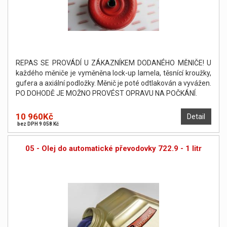
REPAS SE PROVÁDÍ U ZÁKAZNÍKEM DODANÉHO MĚNIČE! U
každého měniče je vyměněna lock-up lamela, těsnící kroužky,
gufera a axiální podložky. Měnič je poté odtlakován a vyvážen.
PO DOHODĚ JE MOŽNO PROVÉST OPRAVU NA POČKÁNÍ.
10 960Kč
Detail
bez DPH 9 058 Kč
05 - Olej do automatické převodovky 722.9 - 1 litr