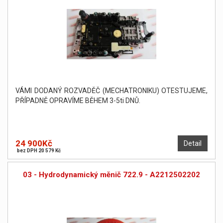
VÁMI DODANÝ ROZVADĚČ (MECHATRONIKU) OTESTUJEME,
PŘÍPADNĚ OPRAVÍME BĚHEM 3-5ti DNŮ.
24 900Kč
Detail
bez DPH 20 579 Kč
03 - Hydrodynamický měnič 722.9 - A2212502202