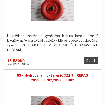
U každého měniče je vyměněna lock-up lamela, těsnící
kroužky, gufera a axiální podložky. Měnič je poté odtlakován a
vyvážen. PO DOHODĚ JE MOŽNO PROVÉST OPRAVU NA
POČKÁNÍ.
13 580Kč
Detail
bez DPH 11 223 Kč
03 - Hydrodynamický měnič 722.9 - REPAS
2092500702,2092500802