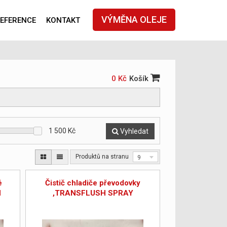
VÝMĚNA OLEJE
EFERENCE
KONTAKT
0 Kč
Košík
1 500
Kč
Vyhledat
Produktů na stranu
9
é
Čistič chladiče převodovky
H
,TRANSFLUSH SPRAY