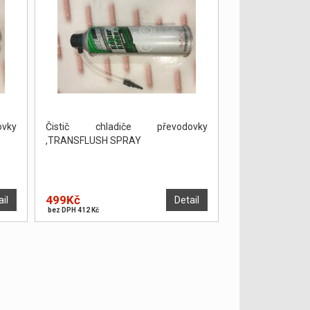
vky
Čistič chladiče převodovky
,TRANSFLUSH SPRAY
499Kč
ail
Detail
bez DPH 412 Kč