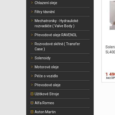
Chlazení oleje
Filtry těsnění
Mechatroniky - Hydraulické
rozvaděče ( Valve Body )
Převodové oleje RAVENOL
Rozvodové skříně ( Transfer
Sole
Case )
5L40E
Solenoidy
Motorové oleje
1 49
Péče o vozidlo
bez DP
Převodové oleje
Užitkové Stroje
Alfa Romeo
Aston Martin