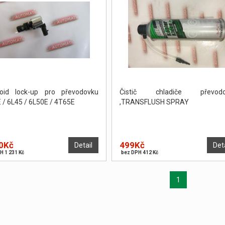
noid lock-up pro převodovku
Čistič chladiče převodo
 / 6L45 / 6L50E / 4T65E
,TRANSFLUSH SPRAY
0Kč
499Kč
Detail
Det
H 1 231 Kč
bez DPH 412 Kč
1