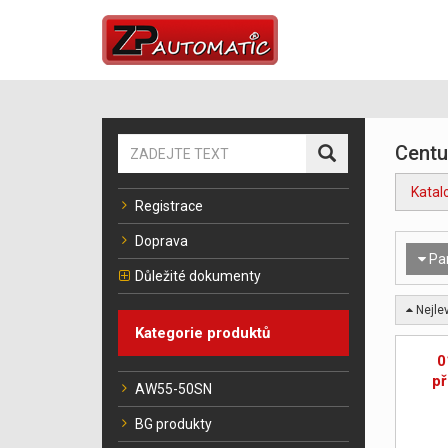
Centu
Katal
Registrace
Doprava
Pa
Důležité dokumenty
Nejlev
Kategorie produktů
0
př
AW55-50SN
BG produkty