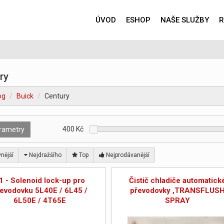
ÚVOD
ESHOP
NAŠE SLUŽBY
R
ry
og
Buick
Century
400
Kč
rametry
nější
Nejdražšího
Top
Nejprodávanější
1 - Solenoid lock-up pro
Čistič chladiče automatick
evodovku 5L40E / 6L45 /
převodovky ,TRANSFLUS
6L50E / 4T65E
SPRAY