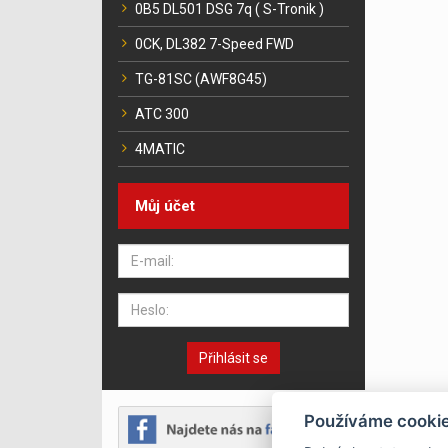
0B5 DL501 DSG 7q ( S-Tronik )
0CK, DL382 7-Speed FWD
TG-81SC (AWF8G45)
ATC 300
4MATIC
Můj účet
Přihlásit se
Používáme cooki