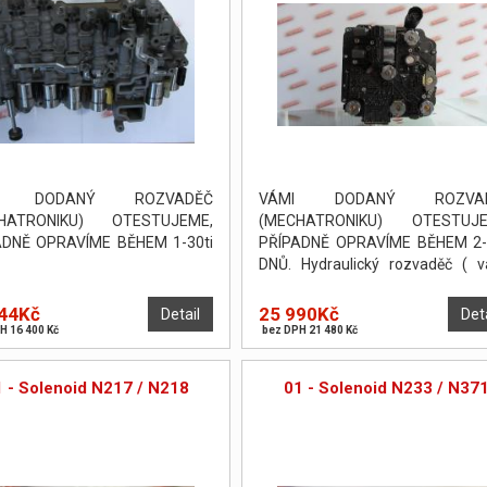
I DODANÝ ROZVADĚČ
VÁMI DODANÝ ROZVA
HATRONIKU) OTESTUJEME,
(MECHATRONIKU) OTESTUJE
ADNĚ OPRAVÍME BĚHEM 1-30ti
PŘÍPADNĚ OPRAVÍME BĚHEM 2-
DNŮ. Hydraulický rozvaděč ( v
body ) byl otestován a seříze
zkušební stolici Hydratest.
44Kč
25 990Kč
Detail
Det
H 16 400 Kč
bez DPH 21 480 Kč
1 - Solenoid N217 / N218
01 - Solenoid N233 / N37