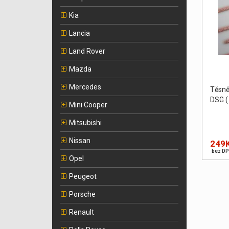
Kia
Lancia
Land Rover
Mazda
Mercedes
Těsně
DSG (
Mini Cooper
Mitsubishi
Nissan
249
bez DP
Opel
Peugeot
Porsche
Renault