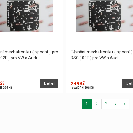
ní mechatroniku ( spodní ) pro
Těsnění mechatroniku ( spodní )
 02E ) pro VW a Audi
DSG ( 02E ) pro VW a Audi
Kč
249Kč
Detail
Det
H 206 Kč
bez DPH 206 Kč
1
2
3
›
»