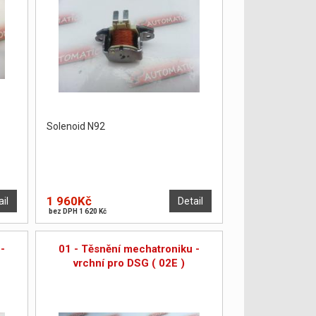
Solenoid N92
1 960Kč
ail
Detail
bez DPH 1 620 Kč
-
01 - Těsnění mechatroniku -
vrchní pro DSG ( 02E )