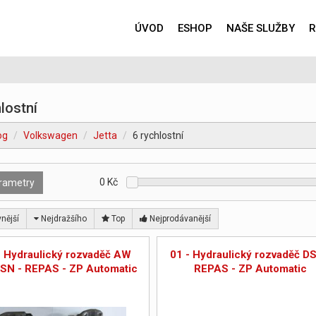
ÚVOD
ESHOP
NAŠE SLUŽBY
R
lostní
og
Volkswagen
Jetta
6 rychlostní
0
Kč
rametry
nější
Nejdražšího
Top
Nejprodávanější
- Hydraulický rozvaděč AW
01 - Hydraulický rozvaděč DS
SN - REPAS - ZP Automatic
REPAS - ZP Automatic