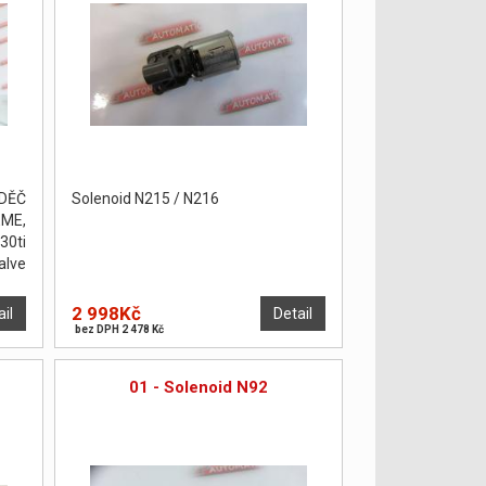
DĚČ
Solenoid N215 / N216
ME,
30ti
alve
n na
2 998Kč
ail
Detail
bez DPH 2 478 Kč
1
01 - Solenoid N92