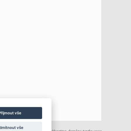
Přijmout vše
dmítnout vše
TOPWEBY - webhosting, domény, tvorba www