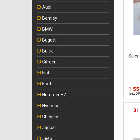
Audi
Bentley
BMW
Bugatti
Buick
Solen
Citroen
Fiat
Ford
1 55
bez DP
Hummer H2
Hyundai
01
Chrysler
Jaguar
Jeep