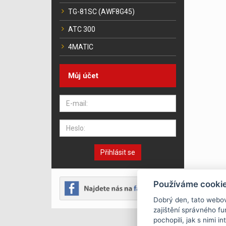
TG-81SC (AWF8G45)
ATC 300
4MATIC
Můj účet
Přihlásit se
Používáme cooki
Dobrý den, tato webo
zajištění správného f
pochopili, jak s nimi 