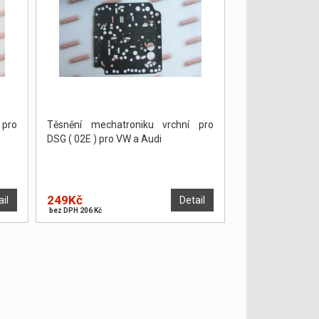
 pro
Těsnění mechatroniku vrchní pro
DSG ( 02E ) pro VW a Audi
249Kč
ail
Detail
bez DPH 206 Kč