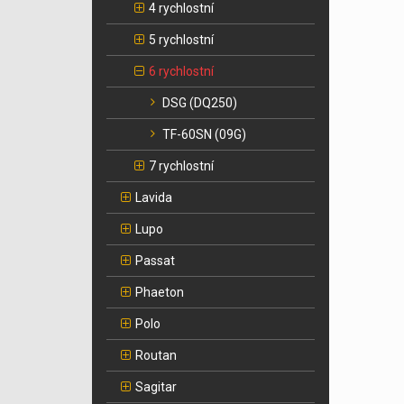
4 rychlostní
5 rychlostní
6 rychlostní
DSG (DQ250)
TF-60SN (09G)
7 rychlostní
Lavida
Lupo
Passat
Phaeton
Polo
Routan
Sagitar