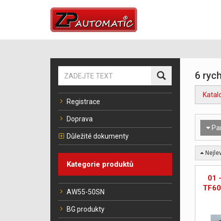
6 rych
Katal
Registrace
Doprava
Pa
Důležité dokumenty
Nejlev
Kategorie produktů
01 
TF60
AW55-50SN
BG produkty