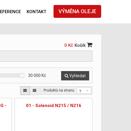
VÝMĚNA OLEJE
EFERENCE
KONTAKT
0 Kč
Košík
30 000
Kč
Vyhledat
Produktů na stranu
9
G -
01 - Solenoid N215 / N216