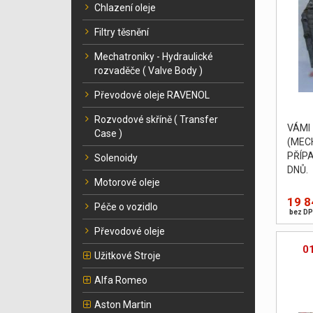
Chlazení oleje
Filtry těsnění
Mechatroniky - Hydraulické
rozvaděče ( Valve Body )
Převodové oleje RAVENOL
Rozvodové skříně ( Transfer
VÁM
Case )
(MEC
PŘÍP
Solenoidy
DNŮ.
Motorové oleje
19 8
Péče o vozidlo
bez DP
Převodové oleje
0
Užitkové Stroje
Alfa Romeo
Aston Martin