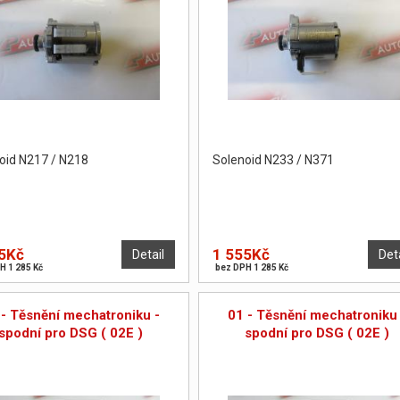
oid N217 / N218
Solenoid N233 / N371
5Kč
1 555Kč
Detail
Det
H 1 285 Kč
bez DPH 1 285 Kč
 - Těsnění mechatroniku -
01 - Těsnění mechatroniku 
spodní pro DSG ( 02E )
spodní pro DSG ( 02E )