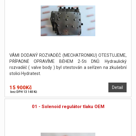
VÁMI DODANÝ ROZVADĚČ (MECHATRONIKU) OTESTUJEME,
PŘÍPADNĚ OPRAVÍME BĚHEM 2-5ti DNŮ. Hydraulický
rozvaděč ( valve body ) byl otestován a seřízen na zkušební
stolici Hydratest.
15 900Kč
Detail
bez DPH 13 140 Kč
01 - Solenoid regulátor tlaku OEM