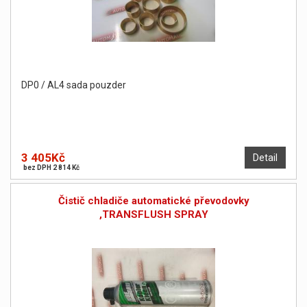
DP0 / AL4 sada pouzder
3 405Kč
Detail
bez DPH 2 814 Kč
Čistič chladiče automatické převodovky
,TRANSFLUSH SPRAY