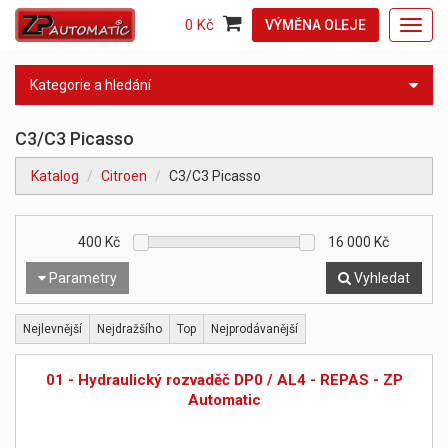
0 Kč
VÝMĚNA OLEJE
Toggl
navig
Kategorie a hledání
C3/C3 Picasso
Katalog
Citroen
C3/C3 Picasso
400
Kč
16 000
Kč
Parametry
Vyhledat
Nejlevnější
Nejdražšího
Top
Nejprodávanější
01 - Hydraulický rozvaděč DP0 / AL4 - REPAS - ZP
Automatic