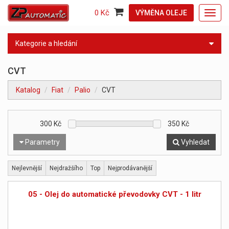
0 Kč
VÝMĚNA OLEJE
Toggl
navig
Kategorie a hledání
CVT
Katalog
Fiat
Palio
CVT
300
Kč
350
Kč
Parametry
Vyhledat
Nejlevnější
Nejdražšího
Top
Nejprodávanější
05 - Olej do automatické převodovky CVT - 1 litr