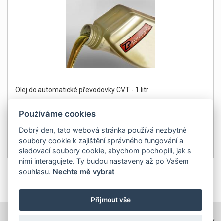
Olej do automatické převodovky CVT - 1 litr
Používáme cookies
Dobrý den, tato webová stránka používá nezbytné
soubory cookie k zajištění správného fungování a
345Kč
Detail
sledovací soubory cookie, abychom pochopili, jak s
bez DPH 285 Kč
nimi interagujete. Ty budou nastaveny až po Vašem
souhlasu.
Nechte mě vybrat
1
Přijmout vše
TOPWEBY - webhosting, domény, tvorba www