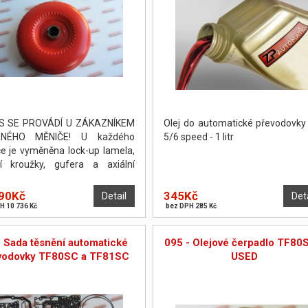
S SE PROVÁDÍ U ZÁKAZNÍKEM
Olej do automatické převodovk
NÉHO MĚNIČE! U každého
5/6 speed - 1 litr
e je vyměněna lock-up lamela,
cí kroužky, gufera a axiální
žky. Měnič je poté odtlakován a
žen. PO DOHODĚ JE MOŽNO
90Kč
345Kč
Detail
Det
ÉST OPRAVU NA POČKÁNÍ.
H 10 736 Kč
bez DPH 285 Kč
- Sada těsnění automatické
095 - Olejové čerpadlo TF80
vodovky TF80SC a TF81SC
USED