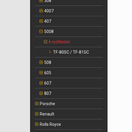
308
4007
407
5008
6 rychlostní
TF-80SC / TF-81SC
508
605
607
807
Porsche
Renault
Rolls Royce