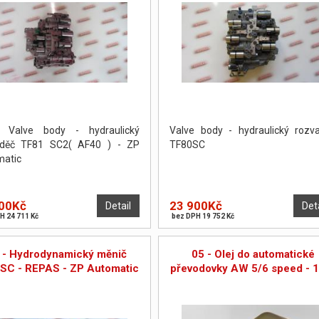
 Valve body - hydraulický
Valve body - hydraulický rozv
aděč TF81 SC2( AF40 ) - ZP
TF80SC
atic
00Kč
23 900Kč
Detail
Det
H 24 711 Kč
bez DPH 19 752 Kč
 - Hydrodynamický měnič
05 - Olej do automatické
SC - REPAS - ZP Automatic
převodovky AW 5/6 speed - 1 