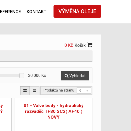
VÝMĚNA OLEJE
EFERENCE
KONTAKT
0 Kč
Košík
30 000
Kč
Vyhledat
Produktů na stranu
9
ký
01 - Valve body - hydraulický
VÝ
rozvaděč TF80 SC2( AF40 )
NOVÝ