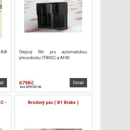
y AW
Olejový filtr pro automatickou
převodovku TF80SC a AF40
679Kč
ail
Detail
bez DPH 561 Kč
SC -
Brzdový pás ( B1 Brake )