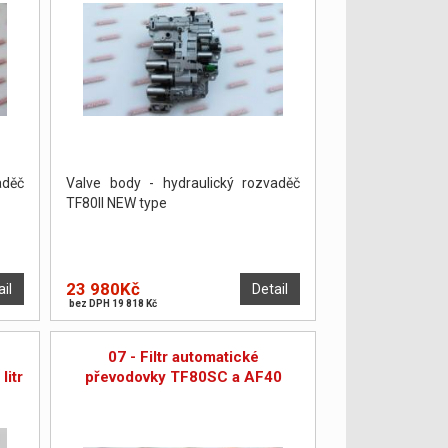
aděč
Valve body - hydraulický rozvaděč
TF80II NEW type
23 980Kč
ail
Detail
bez DPH 19 818 Kč
07 - Filtr automatické
litr
převodovky TF80SC a AF40