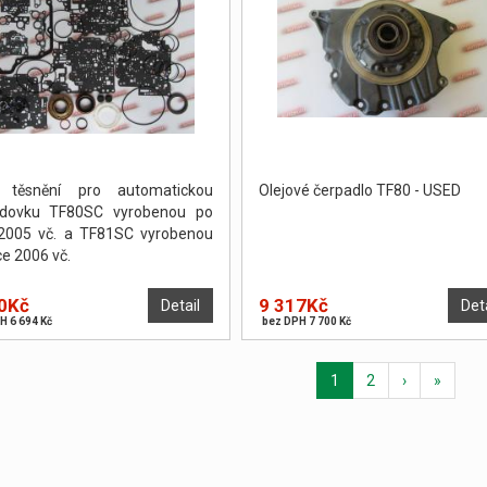
 těsnění pro automatickou
Olejové čerpadlo TF80 - USED
odovku TF80SC vyrobenou po
2005 vč. a TF81SC vyrobenou
ce 2006 vč.
0Kč
9 317Kč
Detail
Det
H 6 694 Kč
bez DPH 7 700 Kč
1
2
›
»