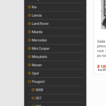
Kia
Lancia
Land Rover
Mazda
Mercedes
Sada
přev
Mini Cooper
roce 
po ro
Mitsubishi
Nissan
8 10
bez DP
Opel
Peugeot
3008
307