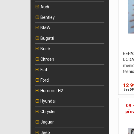
Audi
Bentley
BMW
Bugatti
Buick
REPA
Citroen
DODA
měnič
Fiat
těsní
podlo
Ford
vyvá
12 9
PROV
bez DP
Hummer H2
Hyundai
09 
pře
Chrysler
Jaguar
Jeep