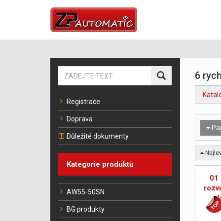
6 rych
Katal
Registrace
Doprava
Pa
Důležité dokumenty
Nejlev
Kategorie produktů
01 
rozv
AW55-50SN
ro
BG produkty