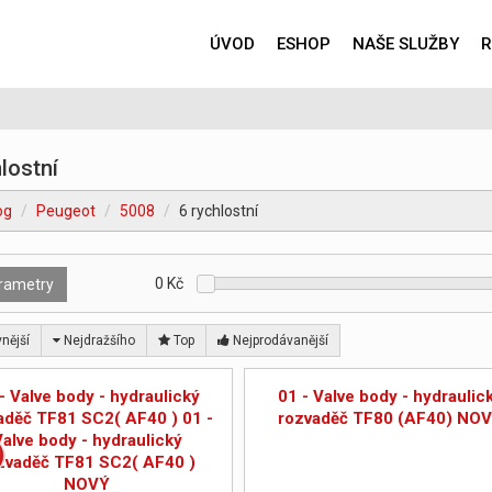
ÚVOD
ESHOP
NAŠE SLUŽBY
R
lostní
og
Peugeot
5008
6 rychlostní
0
Kč
rametry
nější
Nejdražšího
Top
Nejprodávanější
- Valve body - hydraulický
01 - Valve body - hydraulic
aděč TF81 SC2( AF40 ) 01 -
rozvaděč TF80 (AF40) NO
Valve body - hydraulický
zvaděč TF81 SC2( AF40 )
NOVÝ