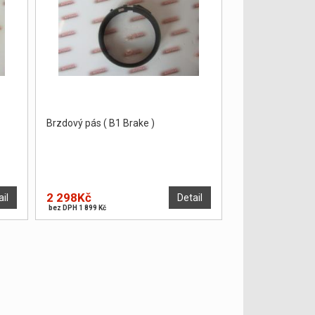
Brzdový pás ( B1 Brake )
2 298Kč
ail
Detail
bez DPH 1 899 Kč