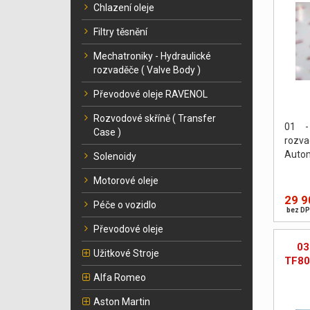
Chlazení oleje
Filtry těsnění
Mechatroniky - Hydraulické
rozvaděče ( Valve Body )
Převodové oleje RAVENOL
Rozvodové skříně ( Transfer
01 -
Case )
rozv
Autom
Solenoidy
Motorové oleje
29 9
Péče o vozidlo
bez DP
Převodové oleje
03
Užitkové Stroje
TF80
Alfa Romeo
Aston Martin