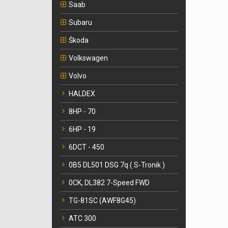
Saab
Subaru
Škoda
Volkswagen
Volvo
HALDEX
8HP - 70
6HP - 19
6DCT - 450
0B5 DL501 DSG 7q ( S-Tronik )
0CK, DL382 7-Speed FWD
TG-81SC (AWF8G45)
ATC 300