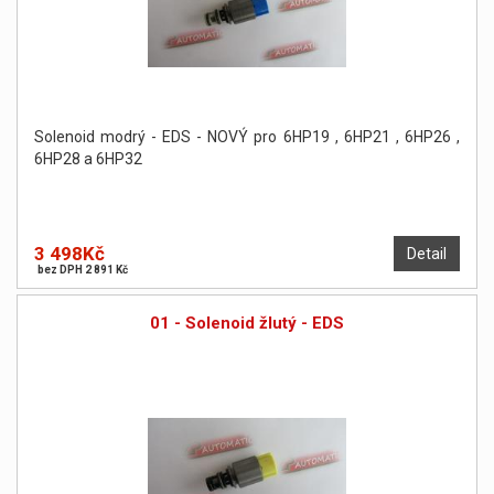
Solenoid modrý - EDS - NOVÝ pro 6HP19 , 6HP21 , 6HP26 ,
6HP28 a 6HP32
3 498Kč
Detail
bez DPH 2 891 Kč
01 - Solenoid žlutý - EDS