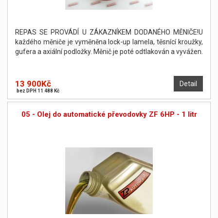
REPAS SE PROVÁDÍ U ZÁKAZNÍKEM DODANÉHO MĚNIČE!U
každého měniče je vyměněna lock-up lamela, těsnící kroužky,
gufera a axiální podložky. Měnič je poté odtlakován a vyvážen.
13 900Kč
Detail
bez DPH 11 488 Kč
05 - Olej do automatické převodovky ZF 6HP - 1 litr