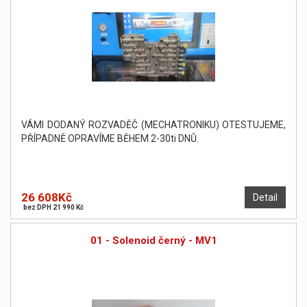
VÁMI DODANÝ ROZVADĚČ (MECHATRONIKU) OTESTUJEME,
PŘÍPADNĚ OPRAVÍME BĚHEM 2-30ti DNŮ.
26 608Kč
Detail
bez DPH 21 990 Kč
01 - Solenoid černý - MV1