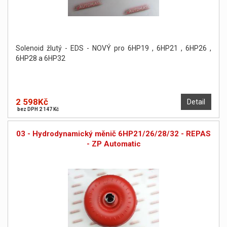
Solenoid žlutý - EDS - NOVÝ pro 6HP19 , 6HP21 , 6HP26 ,
6HP28 a 6HP32
2 598Kč
Detail
bez DPH 2 147 Kč
03 - Hydrodynamický měnič 6HP21/26/28/32 - REPAS
- ZP Automatic