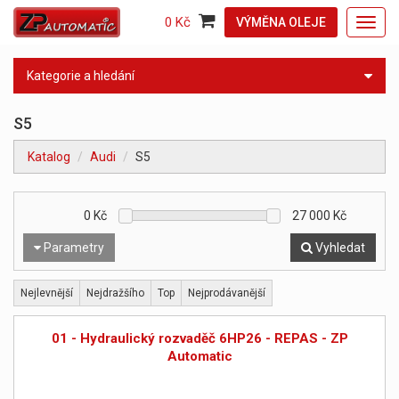
0 Kč
VÝMĚNA OLEJE
Toggl
navig
Kategorie a hledání
S5
Katalog
Audi
S5
0
Kč
27 000
Kč
Parametry
Vyhledat
Nejlevnější
Nejdražšího
Top
Nejprodávanější
01 - Hydraulický rozvaděč 6HP26 - REPAS - ZP
Automatic