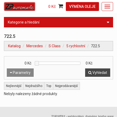
0 Kč
VÝMĚNA OLEJE
Toggl
navig
Kategorie a hledání
722.5
Katalog
Mercedes
S Class
5 rychlostní
722.5
0
Kč
0
Kč
Parametry
Vyhledat
Nejlevnější
Nejdražšího
Top
Nejprodávanější
Nebyly nalezeny žádné produkty.
TOPWEBY - webhosting, domény, tvorba www