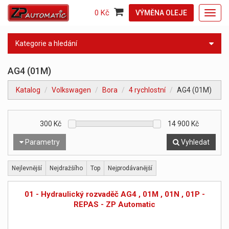
0 Kč
VÝMĚNA OLEJE
Toggl
navig
Kategorie a hledání
AG4 (01M)
Katalog
Volkswagen
Bora
4 rychlostní
AG4 (01M)
300
Kč
14 900
Kč
Parametry
Vyhledat
Nejlevnější
Nejdražšího
Top
Nejprodávanější
01 - Hydraulický rozvaděč AG4 , 01M , 01N , 01P -
REPAS - ZP Automatic