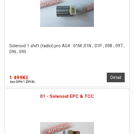
Solenoid 1 shift (řadící) pro AG4 : 01M ,01N , 01P , 098 , 097 ,
096 , 095
1 499Kč
Detail
bez DPH 1 239 Kč
01 - Solenoid EPC & TCC