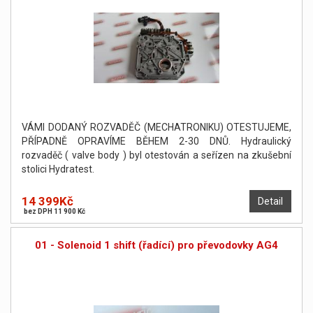
VÁMI DODANÝ ROZVADĚČ (MECHATRONIKU) OTESTUJEME,
PŘÍPADNĚ OPRAVÍME BĚHEM 2-30 DNŮ. Hydraulický
rozvaděč ( valve body ) byl otestován a seřízen na zkušební
stolici Hydratest.
14 399Kč
Detail
bez DPH 11 900 Kč
01 - Solenoid 1 shift (řadící) pro převodovky AG4