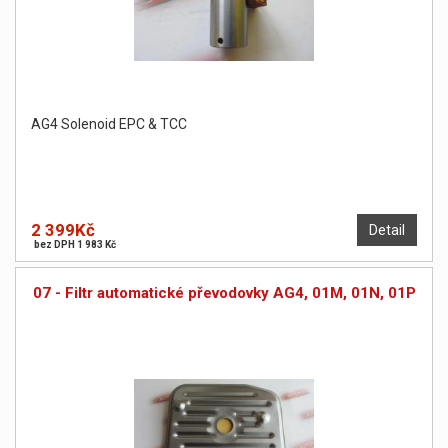
AG4 Solenoid EPC & TCC
2 399Kč
Detail
bez DPH 1 983 Kč
07 - Filtr automatické převodovky AG4, 01M, 01N, 01P