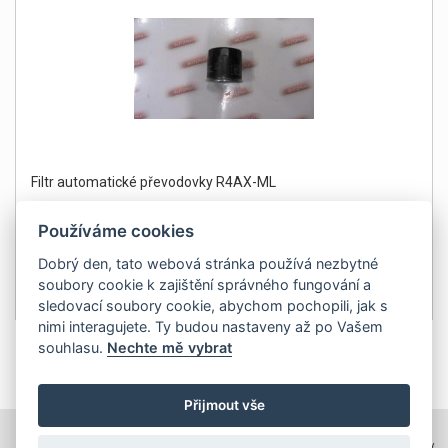
Filtr automatické převodovky R4AX-ML
Používáme cookies
Dobrý den, tato webová stránka používá nezbytné
soubory cookie k zajištění správného fungování a
490Kč
Detail
sledovací soubory cookie, abychom pochopili, jak s
bez DPH 405 Kč
nimi interagujete. Ty budou nastaveny až po Vašem
souhlasu.
Nechte mě vybrat
1
Přijmout vše
TOPWEBY - webhosting, domény, tvorba www