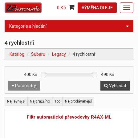
0 Kč
VÝMĚNA OLEJE
Toggl
navig
Kategorie a hledání
4 rychlostní
Katalog
Subaru
Legacy
4 rychlostní
400
Kč
490
Kč
Parametry
Vyhledat
Nejlevnější
Nejdražšího
Top
Nejprodávanější
Filtr automatické převodovky R4AX-ML