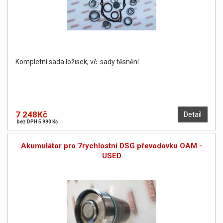
Kompletní sada ložisek, vč. sady těsnění
7 248Kč
Detail
bez DPH 5 990 Kč
Akumulátor pro 7rychlostní DSG převodovku OAM -
USED