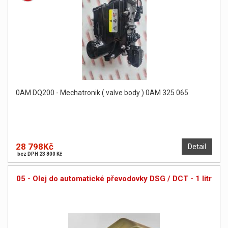
0AM DQ200 - Mechatronik ( valve body ) 0AM 325 065
28 798Kč
Detail
bez DPH 23 800 Kč
05 - Olej do automatické převodovky DSG / DCT - 1 litr