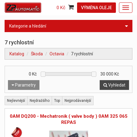
0 Kč
VÝMĚNA OLEJE
Toggl
navig
Kategorie a hledání
7 rychlostní
Katalog
Škoda
Octavia
7 rychlostní
0
Kč
30 000
Kč
Parametry
Vyhledat
Nejlevnější
Nejdražšího
Top
Nejprodávanější
0AM DQ200 - Mechatronik ( valve body ) 0AM 325 065
REPAS