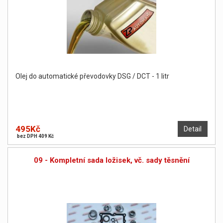
Olej do automatické převodovky DSG / DCT - 1 litr
495Kč
Detail
bez DPH 409 Kč
09 - Kompletní sada ložisek, vč. sady těsnění