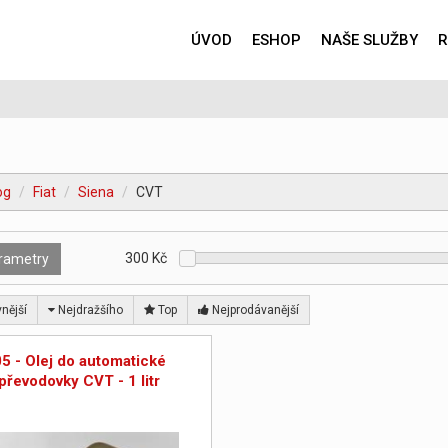
ÚVOD
ESHOP
NAŠE SLUŽBY
R
og
Fiat
Siena
CVT
300
Kč
rametry
nější
Nejdražšího
Top
Nejprodávanější
05 - Olej do automatické
převodovky CVT - 1 litr