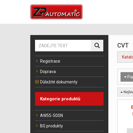
CVT
Katal
Registrace
Doprava
Pa
Důležité dokumenty
Nejlev
Kategorie produktů
AW55-50SN
BG produkty