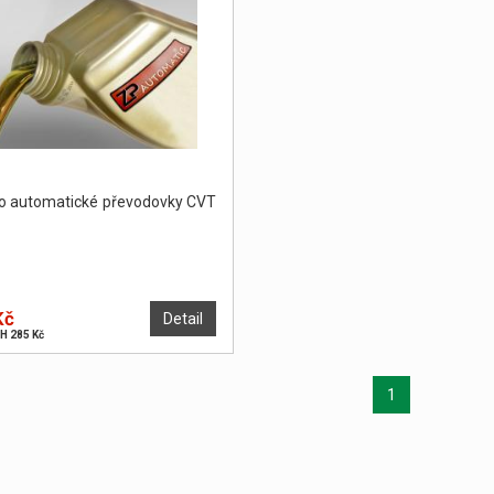
do automatické převodovky CVT
Kč
Detail
H 285 Kč
1