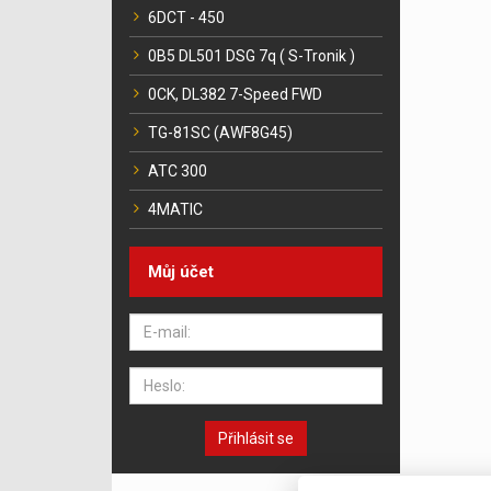
6DCT - 450
0B5 DL501 DSG 7q ( S-Tronik )
0CK, DL382 7-Speed FWD
TG-81SC (AWF8G45)
ATC 300
4MATIC
Můj účet
Přihlásit se