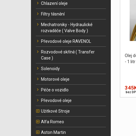
Chlazení oleje
Filtry těsnění
Mechatroniky - Hydraulické
rozvaděče ( Valve Body )
Převodové oleje RAVENOL
Rozvodové skříně ( Transfer
Olej 
Case )
- 1 litr
Solenoidy
Motorové oleje
345
Péče o vozidlo
bez DP
Převodové oleje
Užitkové Stroje
Alfa Romeo
Aston Martin