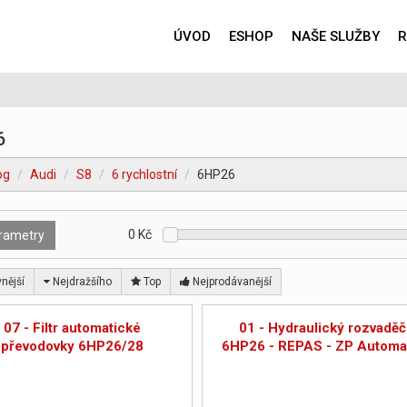
ÚVOD
ESHOP
NAŠE SLUŽBY
R
6
og
Audi
S8
6 rychlostní
6HP26
0
Kč
rametry
nější
Nejdražšího
Top
Nejprodávanější
07 - Filtr automatické
01 - Hydraulický rozvaděč
převodovky 6HP26/28
6HP26 - REPAS - ZP Automa