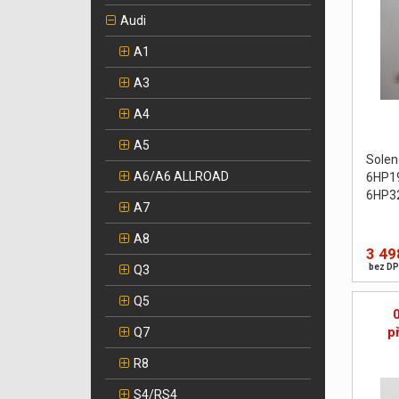
Audi
A1
A3
A4
A5
Sole
A6/A6 ALLROAD
6HP1
6HP3
A7
A8
3 49
bez DP
Q3
Q5
p
Q7
R8
S4/RS4