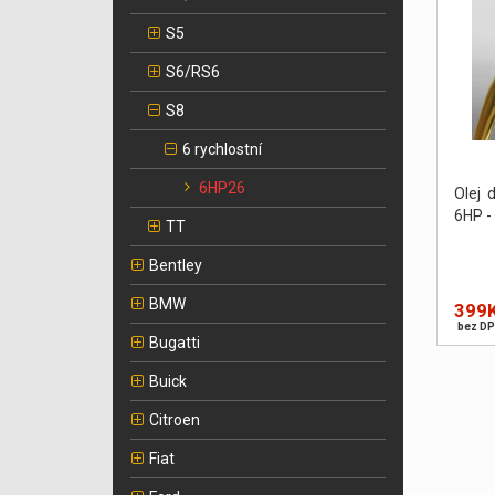
S5
S6/RS6
S8
6 rychlostní
6HP26
Olej 
6HP - 1
TT
Bentley
BMW
399
bez DP
Bugatti
Buick
Citroen
Fiat