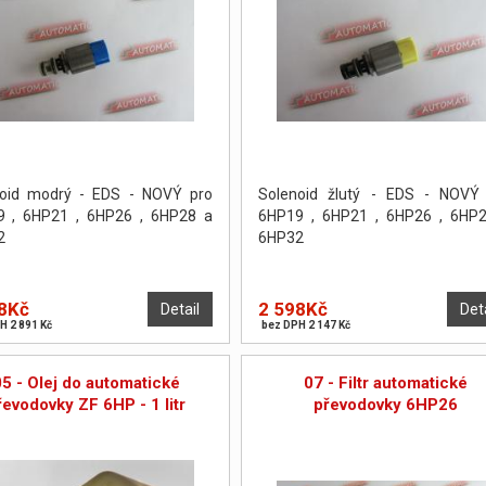
noid modrý - EDS - NOVÝ pro
Solenoid žlutý - EDS - NOVÝ
9 , 6HP21 , 6HP26 , 6HP28 a
6HP19 , 6HP21 , 6HP26 , 6HP
2
6HP32
8Kč
2 598Kč
Detail
Det
H 2 891 Kč
bez DPH 2 147 Kč
05 - Olej do automatické
07 - Filtr automatické
řevodovky ZF 6HP - 1 litr
převodovky 6HP26