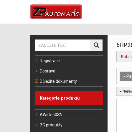
6HP2
Katal
Registrace
Doprava
Pa
Důležité dokumenty
Nejlev
Kategorie produktů
AW55-50SN
BG produkty