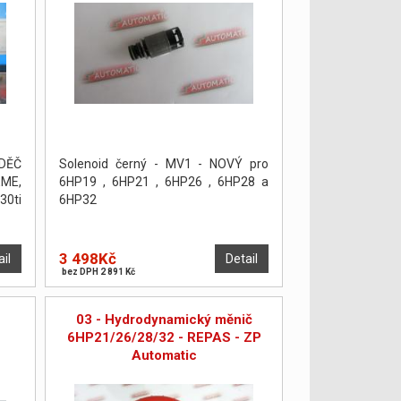
DĚČ
Solenoid černý - MV1 - NOVÝ pro
ME,
6HP19 , 6HP21 , 6HP26 , 6HP28 a
30ti
6HP32
3 498Kč
ail
Detail
bez DPH 2 891 Kč
03 - Hydrodynamický měnič
6HP21/26/28/32 - REPAS - ZP
Automatic