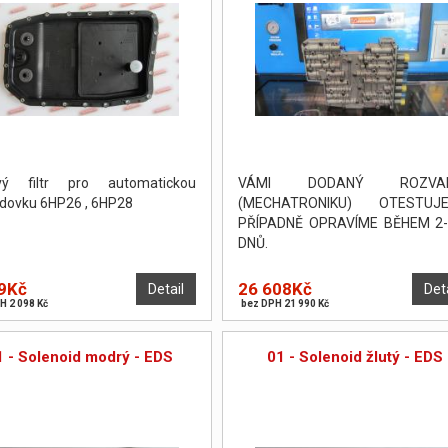
ový filtr pro automatickou
VÁMI DODANÝ ROZVA
dovku 6HP26 , 6HP28
(MECHATRONIKU) OTESTUJE
PŘÍPADNĚ OPRAVÍME BĚHEM 2-
DNŮ.
9Kč
26 608Kč
Detail
Det
H 2 098 Kč
bez DPH 21 990 Kč
1 - Solenoid modrý - EDS
01 - Solenoid žlutý - EDS