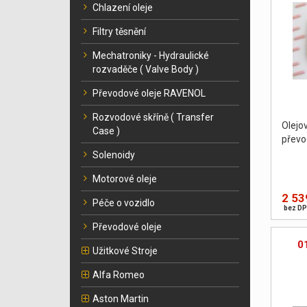
Chlazení oleje
Filtry těsnění
Mechatroniky - Hydraulické
rozvaděče ( Valve Body )
Převodové oleje RAVENOL
Rozvodové skříně ( Transfer
Olej
Case )
převo
Solenoidy
Motorové oleje
2 53
Péče o vozidlo
bez DP
Převodové oleje
0
Užitkové Stroje
Alfa Romeo
Aston Martin