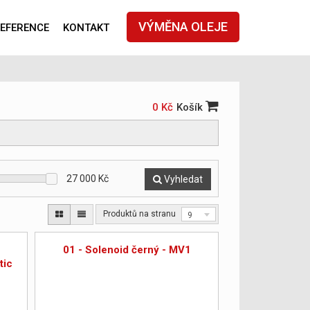
VÝMĚNA OLEJE
EFERENCE
KONTAKT
0 Kč
Košík
27 000
Kč
Vyhledat
Produktů na stranu
9
01 - Solenoid černý - MV1
tic