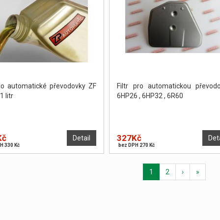
do automatické převodovky ZF
Filtr pro automatickou převod
 litr
6HP26 , 6HP32 , 6R60
Kč
327Kč
Detail
Det
H 330 Kč
bez DPH 270 Kč
1
2
›
»