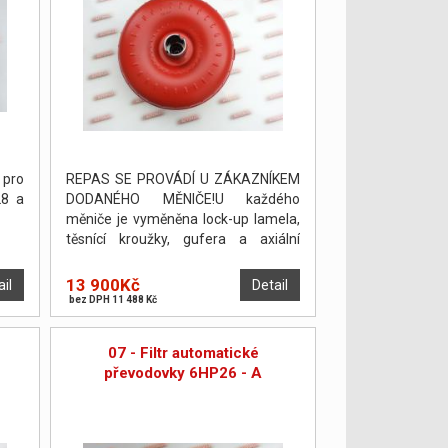
 pro
REPAS SE PROVÁDÍ U ZÁKAZNÍKEM
28 a
DODANÉHO MĚNIČE!U každého
měniče je vyměněna lock-up lamela,
těsnící kroužky, gufera a axiální
podložky. Měnič je poté odtlakován a
vyvážen.
13 900Kč
ail
Detail
bez DPH 11 488 Kč
07 - Filtr automatické
převodovky 6HP26 - A