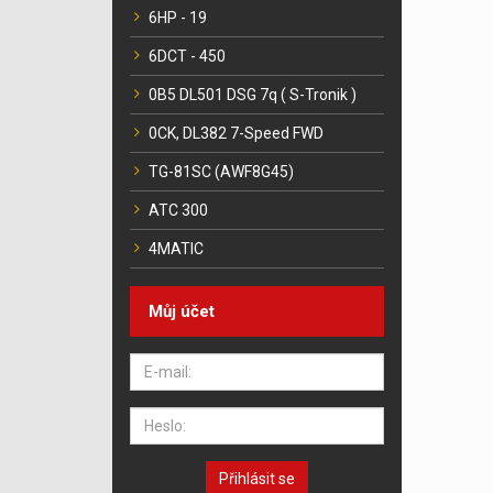
6HP - 19
6DCT - 450
0B5 DL501 DSG 7q ( S-Tronik )
0CK, DL382 7-Speed FWD
TG-81SC (AWF8G45)
ATC 300
4MATIC
Můj účet
Přihlásit se