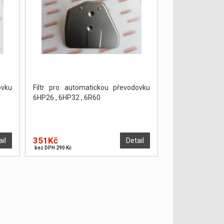
ovku
Filtr pro automatickou převodovku
6HP26 , 6HP32 , 6R60
351Kč
ail
Detail
bez DPH 290 Kč