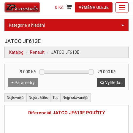
0 Kč
VÝMĚNA OLEJE
Toggl
navig
Kategorie a hledání
JATCO JF613E
Katalog
Renault
JATCO JF613E
9 000
Kč
29 000
Kč
Parametry
Vyhledat
Nejlevnější
Nejdražšího
Top
Nejprodávanější
Diferenciál JATCO JF613E POUŽITÝ