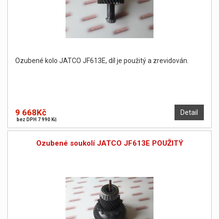
Ozubené kolo JATCO JF613E, díl je použitý a zrevidován.
9 668Kč
Detail
bez DPH 7 990 Kč
Ozubené soukolí JATCO JF613E POUŽITÝ