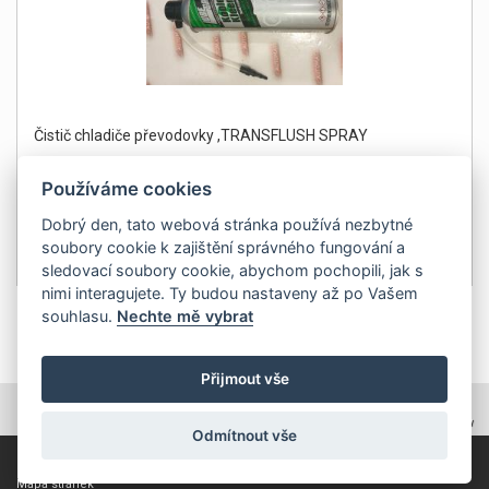
Čistič chladiče převodovky ,TRANSFLUSH SPRAY
Používáme cookies
Dobrý den, tato webová stránka používá nezbytné
soubory cookie k zajištění správného fungování a
499Kč
Detail
sledovací soubory cookie, abychom pochopili, jak s
bez DPH 412 Kč
nimi interagujete. Ty budou nastaveny až po Vašem
souhlasu.
Nechte mě vybrat
1
Přijmout vše
TOPWEBY - webhosting, domény, tvorba www
Odmítnout vše
Copyright 2011, ZP Automatic, všechna práva vyhrazena
Mapa stránek