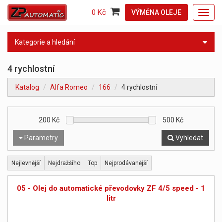
0 Kč
VÝMĚNA OLEJE
Toggl
navig
Kategorie a hledání
4 rychlostní
Katalog
Alfa Romeo
166
4 rychlostní
200
Kč
500
Kč
Parametry
Vyhledat
Nejlevnější
Nejdražšího
Top
Nejprodávanější
05 - Olej do automatické převodovky ZF 4/5 speed - 1
litr