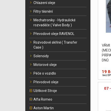
Chlazení oleje
Filtry těsnění
Mechatroniky - Hydraulické
rozvaděče ( Valve Body )
Převodové oleje RAVENOL
Rozvodové skříně ( Transfer
VÁM
Case )
(MEC
PŘÍP
Solenoidy
DNŮ.
Motorové oleje
19 8
Péče o vozidlo
bez DP
Převodové oleje
07 
Užitkové Stroje
Alfa Romeo
Aston Martin