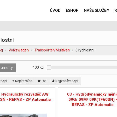
ÚVOD
ESHOP
NAŠE SLUŽBY
R
lostní
og
Volkswagen
Transporter/Multivan
6 rychlostní
400
Kč
rametry
nější
Nejdražšího
Top
Nejprodávanější
- Hydraulický rozvaděč AW
03 - Hydrodynamický měni
SN - REPAS - ZP Automatic
09G/ 09M/ 09K(TF60SN) 
REPAS - ZP Automatic