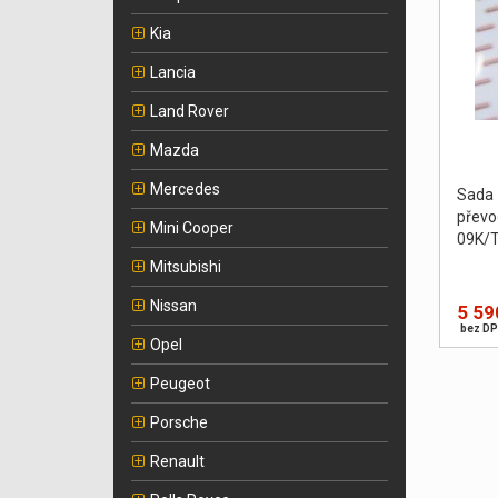
Kia
Lancia
Land Rover
Mazda
Mercedes
Sada
převo
Mini Cooper
09K/T
Mitsubishi
Nissan
5 59
bez DP
Opel
Peugeot
Porsche
Renault