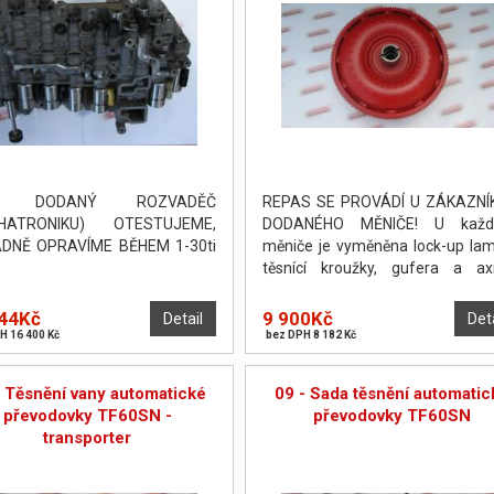
I DODANÝ ROZVADĚČ
REPAS SE PROVÁDÍ U ZÁKAZNÍ
HATRONIKU) OTESTUJEME,
DODANÉHO MĚNIČE! U každ
ADNĚ OPRAVÍME BĚHEM 1-30ti
měniče je vyměněna lock-up lam
těsnící kroužky, gufera a axi
podložky. Měnič je poté odtlakov
vyvážen. PO DOHODĚ JE MO
44Kč
9 900Kč
Detail
Det
PROVÉST OPRAVU NA POČKÁNÍ.
H 16 400 Kč
bez DPH 8 182 Kč
- Těsnění vany automatické
09 - Sada těsnění automatic
převodovky TF60SN -
převodovky TF60SN
transporter