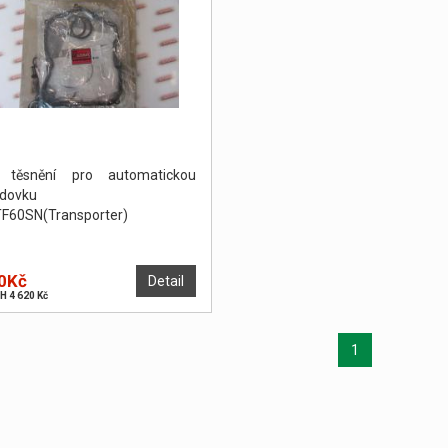
 těsnění pro automatickou
dovku
F60SN(Transporter)
0Kč
Detail
H 4 620 Kč
1