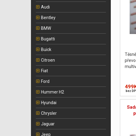
Audi
Bentley
BMW
Bugatti
Buick
Těsn
Citroen
převo
multi
Fiat
Ford
499
bez DP
Hummer H2
Hyundai
Sad
p
Chrysler
Jaguar
Jeep