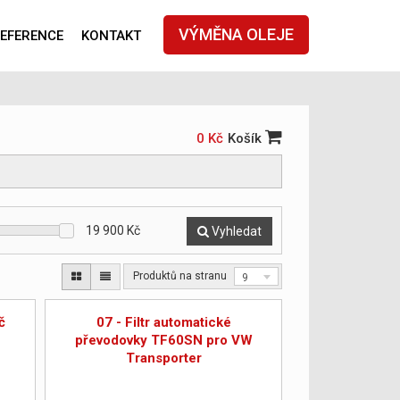
VÝMĚNA OLEJE
EFERENCE
KONTAKT
0 Kč
Košík
19 900
Kč
Vyhledat
Produktů na stranu
9
č
07 - Filtr automatické
-
převodovky TF60SN pro VW
Transporter