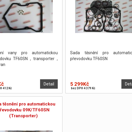
ění vany pro automatickou
Sada těsnění pro automatic
dovku TF60SN , transporter ,
převodovku TF60SN
van
Kč
5 299Kč
Detail
Det
H 412 Kč
bez DPH 4 379 Kč
a těsnění pro automatickou
řevodovku 09K/TF60SN
(Transporter)