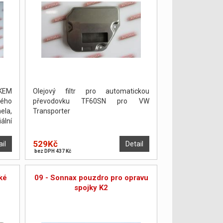
KEM
Olejový filtr pro automatickou
ého
převodovku TF60SN pro VW
ela,
Transporter
ální
án a
ŽNO
529Kč
ail
Detail
bez DPH 437 Kč
ké
09 - Sonnax pouzdro pro opravu
spojky K2