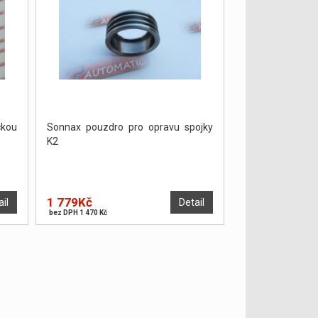
kou
Sonnax pouzdro pro opravu spojky
K2
1 779Kč
ail
Detail
bez DPH 1 470 Kč