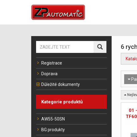
6 rych
Katal
Registrace
Doprava
Pa
Důležité dokumenty
Nejlev
Kategorie produktů
01 
TF60
AW55-50SN
BG produkty