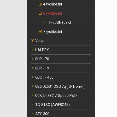
4 rychlostní
6 rychlostní
TF-60SN (09K)
7 rychlostní
Volvo
HALDEX
8HP - 70
6HP - 19
6DCT - 450
0B5 DL501 DSG 7q ( S-Tronik )
0CK, DL382 7-Speed FWD
TG-81SC (AWF8G45)
ATC 300