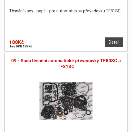
Těsnění vany - papír - pro automatickou převodovku TF81SC
188Kč
Detail
bez DPH 155 Kč
09 - Sada těsnění automatické převodovky TF80SC a
TF81SC