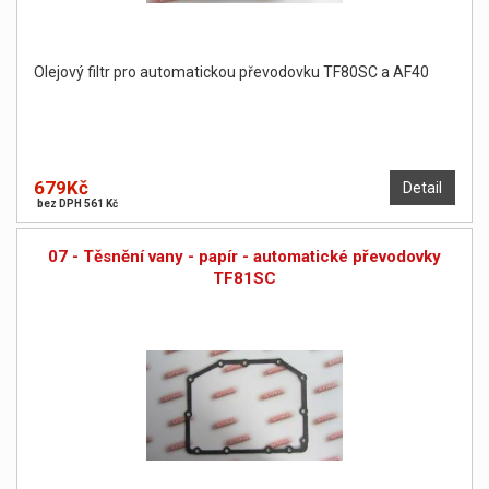
Olejový filtr pro automatickou převodovku TF80SC a AF40
679Kč
Detail
bez DPH 561 Kč
07 - Těsnění vany - papír - automatické převodovky
TF81SC