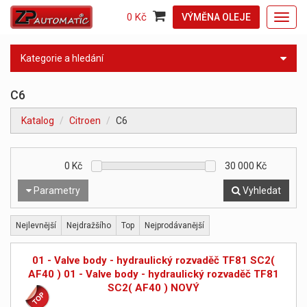
0 Kč
VÝMĚNA OLEJE
Toggl
navig
Kategorie a hledání
C6
Katalog
Citroen
C6
0
Kč
30 000
Kč
Parametry
Vyhledat
Nejlevnější
Nejdražšího
Top
Nejprodávanější
01 - Valve body - hydraulický rozvaděč TF81 SC2(
AF40 ) 01 - Valve body - hydraulický rozvaděč TF81
SC2( AF40 ) NOVÝ