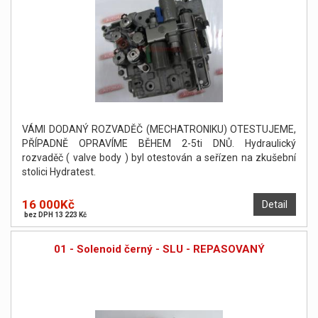
VÁMI DODANÝ ROZVADĚČ (MECHATRONIKU) OTESTUJEME,
PŘÍPADNĚ OPRAVÍME BĚHEM 2-5ti DNŮ. Hydraulický
rozvaděč ( valve body ) byl otestován a seřízen na zkušební
stolici Hydratest.
16 000Kč
Detail
bez DPH 13 223 Kč
01 - Solenoid černý - SLU - REPASOVANÝ