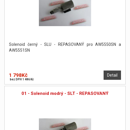
Solenoid černý - SLU - REPASOVANÝ pro AW5550SN a
AW5551SN
1 798Kč
Detail
bez DPH 1 486 Kč
01 - Solenoid modrý - SLT - REPASOVANÝ