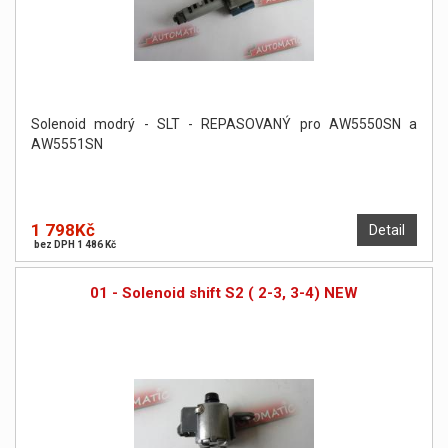
Solenoid modrý - SLT - REPASOVANÝ pro AW5550SN a
AW5551SN
1 798Kč
Detail
bez DPH 1 486 Kč
01 - Solenoid shift S2 ( 2-3, 3-4) NEW