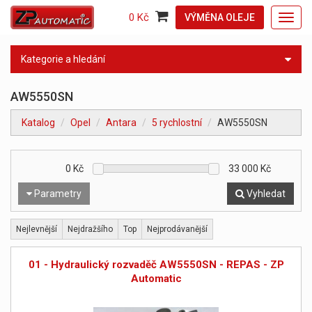
0 Kč
VÝMĚNA OLEJE
Toggl
navig
Kategorie a hledání
AW5550SN
Katalog
Opel
Antara
5 rychlostní
AW5550SN
0
Kč
33 000
Kč
Parametry
Vyhledat
Nejlevnější
Nejdražšího
Top
Nejprodávanější
01 - Hydraulický rozvaděč AW5550SN - REPAS - ZP
Automatic