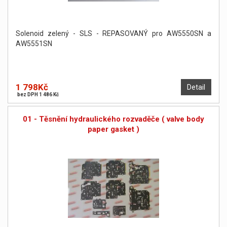
Solenoid zelený - SLS - REPASOVANÝ pro AW5550SN a
AW5551SN
1 798Kč
Detail
bez DPH 1 486 Kč
01 - Těsnění hydraulického rozvaděče ( valve body
paper gasket )