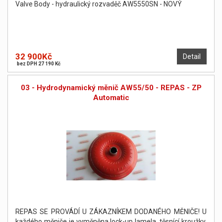
Valve Body - hydraulický rozvaděč AW5550SN - NOVÝ
32 900Kč
Detail
bez DPH 27 190 Kč
03 - Hydrodynamický měnič AW55/50 - REPAS - ZP
Automatic
REPAS SE PROVÁDÍ U ZÁKAZNÍKEM DODANÉHO MĚNIČE! U
každého měniče je vyměněna lock-up lamela, těsnící kroužky,