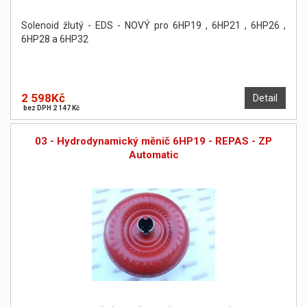
Solenoid žlutý - EDS - NOVÝ pro 6HP19 , 6HP21 , 6HP26 ,
6HP28 a 6HP32
2 598Kč
Detail
bez DPH 2 147 Kč
03 - Hydrodynamický měnič 6HP19 - REPAS - ZP
Automatic