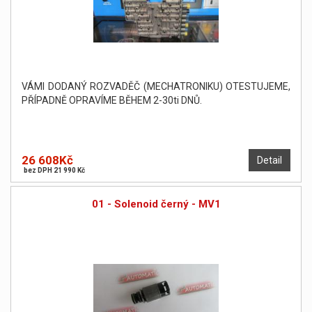
VÁMI DODANÝ ROZVADĚČ (MECHATRONIKU) OTESTUJEME,
PŘÍPADNĚ OPRAVÍME BĚHEM 2-30ti DNŮ.
26 608Kč
Detail
bez DPH 21 990 Kč
01 - Solenoid černý - MV1