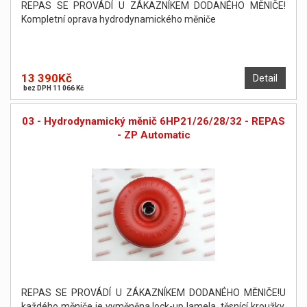
REPAS SE PROVÁDÍ U ZÁKAZNÍKEM DODANÉHO MĚNIČE!
Kompletní oprava hydrodynamického měniče
13 390Kč
Detail
bez DPH 11 066 Kč
03 - Hydrodynamický měnič 6HP21/26/28/32 - REPAS
- ZP Automatic
REPAS SE PROVÁDÍ U ZÁKAZNÍKEM DODANÉHO MĚNIČE!U
každého měniče je vyměněna lock-up lamela, těsnící kroužky,