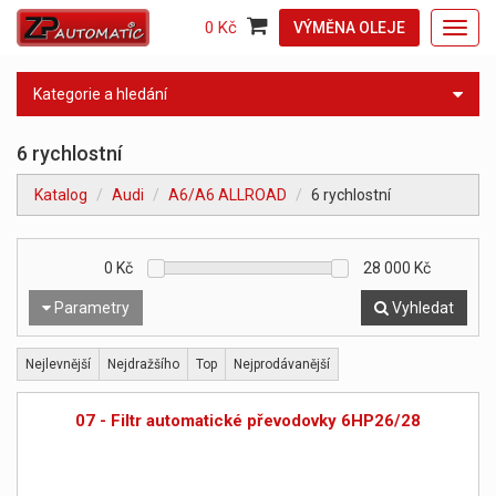
0 Kč
VÝMĚNA OLEJE
Toggl
navig
Kategorie a hledání
6 rychlostní
Katalog
Audi
A6/A6 ALLROAD
6 rychlostní
0
Kč
28 000
Kč
Parametry
Vyhledat
Nejlevnější
Nejdražšího
Top
Nejprodávanější
07 - Filtr automatické převodovky 6HP26/28