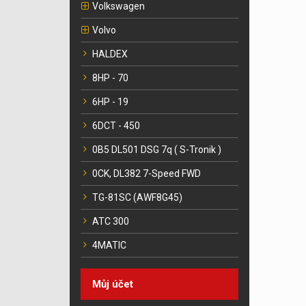
Volkswagen
Volvo
HALDEX
8HP - 70
6HP - 19
6DCT - 450
0B5 DL501 DSG 7q ( S-Tronik )
0CK, DL382 7-Speed FWD
TG-81SC (AWF8G45)
ATC 300
4MATIC
Můj účet