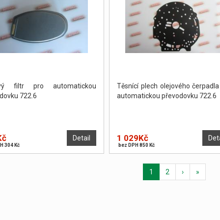
ový filtr pro automatickou
Těsnící plech olejového čerpadla
dovku 722.6
automatickou převodovku 722.6
Kč
1 029Kč
Detail
Det
H 304 Kč
bez DPH 850 Kč
1
2
›
»