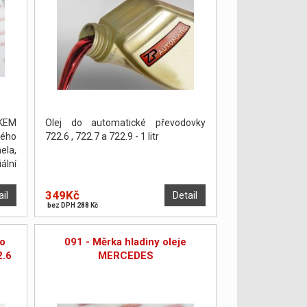
KEM
Olej do automatické převodovky
ého
722.6 , 722.7 a 722.9 - 1 litr
ela,
ální
án a
ŽNO
349Kč
ail
Detail
bez DPH 288 Kč
ho
091 - Měrka hladiny oleje
2.6
MERCEDES