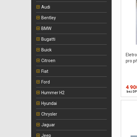
Audi
Bentley
BMW
Bugatti
Buick
Eletr
Citroen
pro p
Fiat
Ford
4 90
bez DP
Hummer H2
Hyundai
Chrysler
Jaguar
Jeep