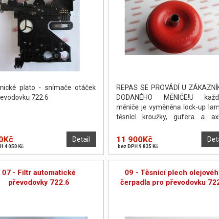
onické plato - snímače otáček
REPAS SE PROVÁDÍ U ZÁKAZNÍ
řevodovku 722.6
DODANÉHO MĚNIČE!U každ
měniče je vyměněna lock-up lam
těsnící kroužky, gufera a axi
podložky. Měnič je poté odtlakov
vyvážen. PO DOHODĚ JE MO
0Kč
11 900Kč
Detail
Det
PROVÉST OPRAVU NA POČKÁNÍ.
H 4 050 Kč
bez DPH 9 835 Kč
07 - Filtr automatické
09 - Těsnící plech olejové
převodovky 722.6
čerpadla pro převodovku 72