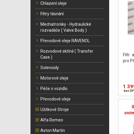
Chlazení oleje
Filtry těsnění
Mechatroniky - Hydraulické
rozvaděče ( Valve Body )
Převodové oleje RAVENOL
Rozvodové skříně ( Transfer
Filtr
Case )
pro P
Solenoidy
Motorové oleje
1 39
Péče o vozidlo
bez DP
Převodové oleje
0
Užitkové Stroje
sním
Alfa Romeo
Aston Martin