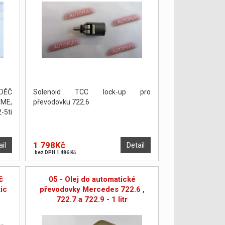
DĚČ
Solenoid TCC lock-up pro
ME,
převodovku 722.6
5ti
1 798Kč
ail
Detail
bez DPH 1 486 Kč
č
05 - Olej do automatické
ic
převodovky Mercedes 722.6 ,
722.7 a 722.9 - 1 litr