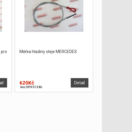
 pro
Měrka hladiny oleje MERCEDES
620Kč
ail
Detail
bez DPH 512 Kč