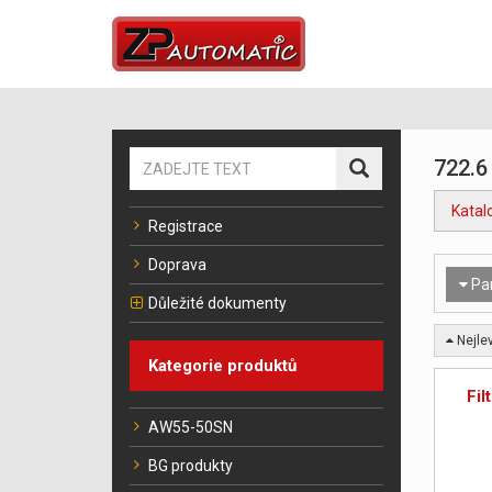
722.6
Katal
Registrace
Doprava
Pa
Důležité dokumenty
Nejlev
Kategorie produktů
Fil
AW55-50SN
BG produkty