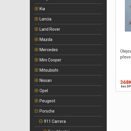
Kia
Lancia
Land Rover
Mazda
Mercedes
Olej
převo
Mini Cooper
Mitsubishi
Nissan
368
bez DP
Opel
Peugeot
Porsche
911 Carrera