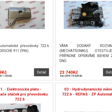
 automatické převodovky 722.6
VÁMI DODANÝ ROZVA
ORSCHE 911 (996)
(MECHATRONIKU) OTESTUJE
PŘÍPADNĚ OPRAVÍME BĚHEM 2-
DNŮ.
9Kč
23 740Kč
Detail
Det
H 1 156 Kč
bez DPH 19 620 Kč
1. - Elektronické plato -
03 - Hydrodynamický měni
ače otáček pro převodovku
722.6 - REPAS - ZP Automat
722.6