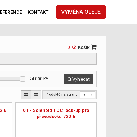
VÝMĚNA OLEJE
EFERENCE
KONTAKT
0 Kč
Košík
24 000
Kč
Vyhledat
Produktů na stranu
9
2.6
01 - Solenoid TCC lock-up pro
převodovku 722.6