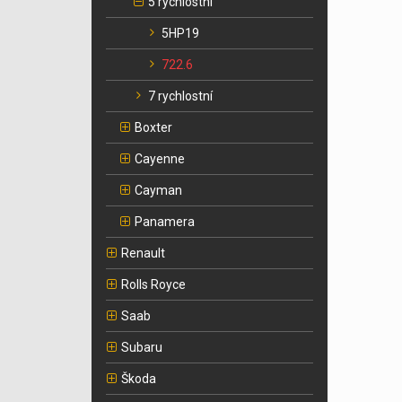
5 rychlostní
5HP19
722.6
7 rychlostní
Boxter
Cayenne
Cayman
Panamera
Renault
Rolls Royce
Saab
Subaru
Škoda