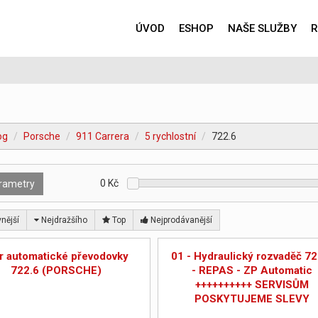
ÚVOD
ESHOP
NAŠE SLUŽBY
R
og
Porsche
911 Carrera
5 rychlostní
722.6
0
Kč
rametry
nější
Nejdražšího
Top
Nejprodávanější
tr automatické převodovky
01 - Hydraulický rozvaděč 72
722.6 (PORSCHE)
- REPAS - ZP Automatic
++++++++++ SERVISŮM
POSKYTUJEME SLEVY