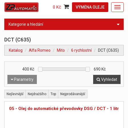
0 Kč
VÝMĚNA OLEJE
Toggl
navig
Kategorie a hledání
DCT (C635)
Katalog
Alfa Romeo
Mito
6 rychlostní
DCT (C635)
400
Kč
690
Kč
Parametry
Vyhledat
Nejlevnější
Nejdražšího
Top
Nejprodávanější
05 - Olej do automatické převodovky DSG / DCT - 1 litr