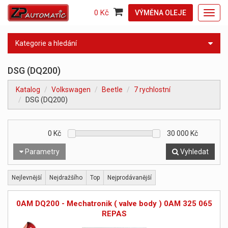
0 Kč
VÝMĚNA OLEJE
Toggl
navig
Kategorie a hledání
DSG (DQ200)
Katalog
Volkswagen
Beetle
7 rychlostní
DSG (DQ200)
0
Kč
30 000
Kč
Parametry
Vyhledat
Nejlevnější
Nejdražšího
Top
Nejprodávanější
0AM DQ200 - Mechatronik ( valve body ) 0AM 325 065
REPAS