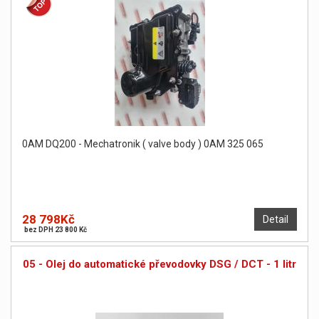
0AM DQ200 - Mechatronik ( valve body ) 0AM 325 065
28 798Kč
Detail
bez DPH 23 800 Kč
05 - Olej do automatické převodovky DSG / DCT - 1 litr