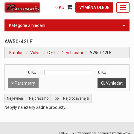
0 Kč
VÝMĚNA OLEJE
Toggl
navig
Kategorie a hledání
AW50-42LE
Katalog
Volvo
C70
4 rychlostní
AW50-42LE
0
Kč
0
Kč
Parametry
Vyhledat
Nejlevnější
Nejdražšího
Top
Nejprodávanější
Nebyly nalezeny žádné produkty.
TOPWEBY - webhosting, domény, tvorba www