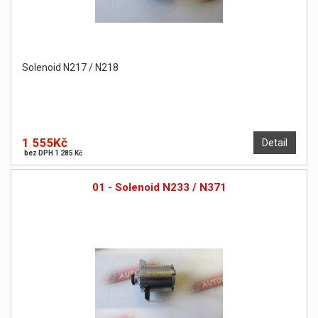
Solenoid N217 / N218
1 555Kč
Detail
bez DPH 1 285 Kč
01 - Solenoid N233 / N371