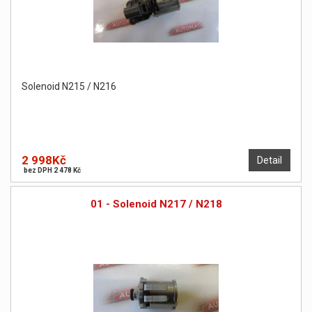
Solenoid N215 / N216
2 998Kč
Detail
bez DPH 2 478 Kč
01 - Solenoid N217 / N218