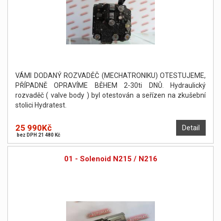
VÁMI DODANÝ ROZVADĚČ (MECHATRONIKU) OTESTUJEME,
PŘÍPADNĚ OPRAVÍME BĚHEM 2-30ti DNŮ. Hydraulický
rozvaděč ( valve body ) byl otestován a seřízen na zkušební
stolici Hydratest.
25 990Kč
Detail
bez DPH 21 480 Kč
01 - Solenoid N215 / N216