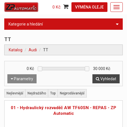
0 Kč
VÝMĚNA OLEJE
Toggl
navig
Kategorie a hledání
TT
Katalog
Audi
TT
0
Kč
30 000
Kč
Parametry
Vyhledat
Nejlevnější
Nejdražšího
Top
Nejprodávanější
01 - Hydraulický rozvaděč AW TF60SN - REPAS - ZP
Automatic