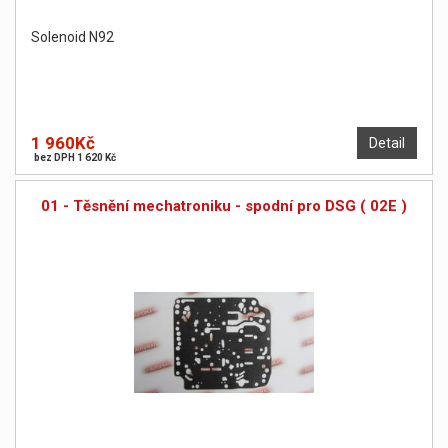
Solenoid N92
1 960Kč
Detail
bez DPH 1 620 Kč
01 - Těsnění mechatroniku - spodní pro DSG ( 02E )