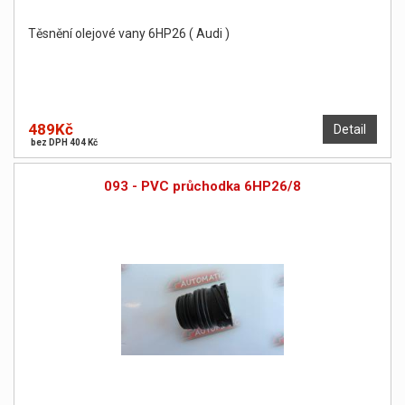
Těsnění olejové vany 6HP26 ( Audi )
489Kč
Detail
bez DPH 404 Kč
093 - PVC průchodka 6HP26/8