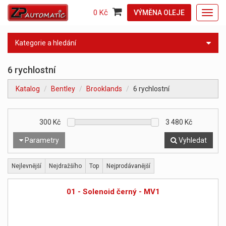
0 Kč
VÝMĚNA OLEJE
Toggl
navig
Kategorie a hledání
6 rychlostní
Katalog
Bentley
Brooklands
6 rychlostní
300
Kč
3 480
Kč
Parametry
Vyhledat
Nejlevnější
Nejdražšího
Top
Nejprodávanější
01 - Solenoid černý - MV1