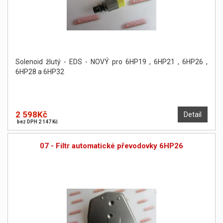
Solenoid žlutý - EDS - NOVÝ pro 6HP19 , 6HP21 , 6HP26 ,
6HP28 a 6HP32
2 598Kč
Detail
bez DPH 2 147 Kč
07 - Filtr automatické převodovky 6HP26