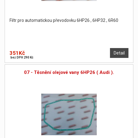
Filtr pro automatickou převodovku 6HP26 , 6HP32 , 6R60
351Kč
Detail
bez DPH 290 Kč
07 - Těsnění olejové vany 6HP26 ( Audi ).