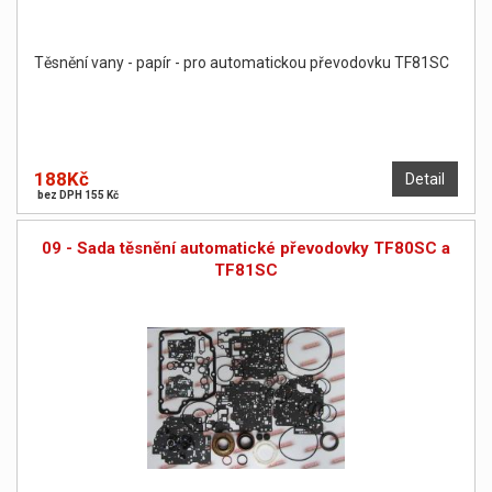
Těsnění vany - papír - pro automatickou převodovku TF81SC
188Kč
Detail
bez DPH 155 Kč
09 - Sada těsnění automatické převodovky TF80SC a
TF81SC