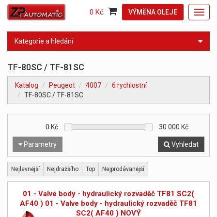
0 Kč
VÝMĚNA OLEJE
Toggl
navig
Kategorie a hledání
TF-80SC / TF-81SC
Katalog
Peugeot
4007
6 rychlostní
TF-80SC / TF-81SC
0
Kč
30 000
Kč
Parametry
Vyhledat
Nejlevnější
Nejdražšího
Top
Nejprodávanější
01 - Valve body - hydraulický rozvaděč TF81 SC2(
AF40 ) 01 - Valve body - hydraulický rozvaděč TF81
SC2( AF40 ) NOVÝ