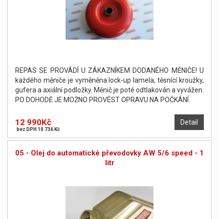
REPAS SE PROVÁDÍ U ZÁKAZNÍKEM DODANÉHO MĚNIČE! U
každého měniče je vyměněna lock-up lamela, těsnící kroužky,
gufera a axiální podložky. Měnič je poté odtlakován a vyvážen.
PO DOHODĚ JE MOŽNO PROVÉST OPRAVU NA POČKÁNÍ.
12 990Kč
Detail
bez DPH 10 736 Kč
05 - Olej do automatické převodovky AW 5/6 speed - 1
litr