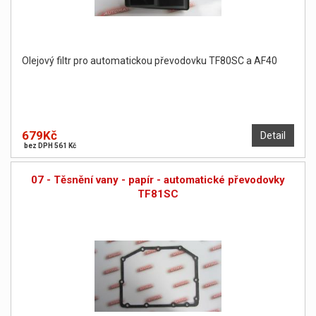
Olejový filtr pro automatickou převodovku TF80SC a AF40
679Kč
Detail
bez DPH 561 Kč
07 - Těsnění vany - papír - automatické převodovky
TF81SC