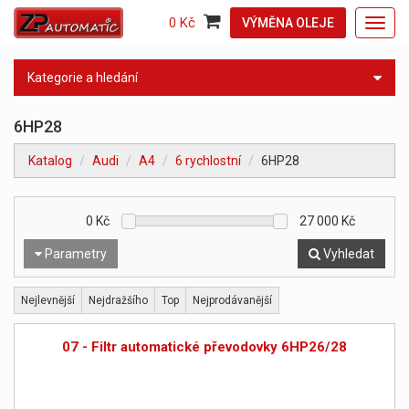
0 Kč
VÝMĚNA OLEJE
Toggl
navig
Kategorie a hledání
6HP28
Katalog
Audi
A4
6 rychlostní
6HP28
0
Kč
27 000
Kč
Parametry
Vyhledat
Nejlevnější
Nejdražšího
Top
Nejprodávanější
07 - Filtr automatické převodovky 6HP26/28