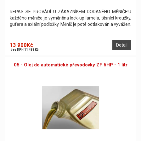
REPAS SE PROVÁDÍ U ZÁKAZNÍKEM DODANÉHO MĚNIČE!U
každého měniče je vyměněna lock-up lamela, těsnící kroužky,
gufera a axiální podložky. Měnič je poté odtlakován a vyvážen.
13 900Kč
Detail
bez DPH 11 488 Kč
05 - Olej do automatické převodovky ZF 6HP - 1 litr