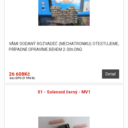
VÁMI DODANÝ ROZVADĚČ (MECHATRONIKU) OTESTUJEME,
PŘÍPADNĚ OPRAVÍME BĚHEM 2-30ti DNŮ.
26 608Kč
Detail
bez DPH 21 990 Kč
01 - Solenoid černý - MV1