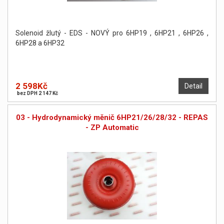
Solenoid žlutý - EDS - NOVÝ pro 6HP19 , 6HP21 , 6HP26 ,
6HP28 a 6HP32
2 598Kč
Detail
bez DPH 2 147 Kč
03 - Hydrodynamický měnič 6HP21/26/28/32 - REPAS
- ZP Automatic