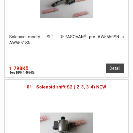
Solenoid modrý - SLT - REPASOVANÝ pro AW5550SN a
AW5551SN
1 798Kč
Detail
bez DPH 1 486 Kč
01 - Solenoid shift S2 ( 2-3, 3-4) NEW