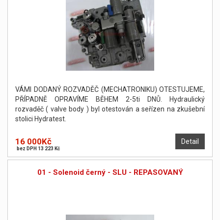
VÁMI DODANÝ ROZVADĚČ (MECHATRONIKU) OTESTUJEME,
PŘÍPADNĚ OPRAVÍME BĚHEM 2-5ti DNŮ. Hydraulický
rozvaděč ( valve body ) byl otestován a seřízen na zkušební
stolici Hydratest.
16 000Kč
Detail
bez DPH 13 223 Kč
01 - Solenoid černý - SLU - REPASOVANÝ