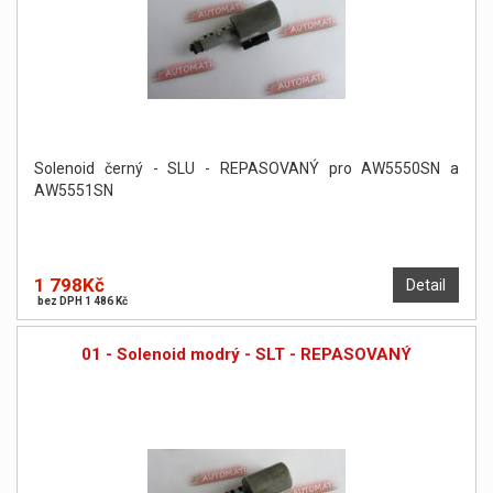
Solenoid černý - SLU - REPASOVANÝ pro AW5550SN a
AW5551SN
1 798Kč
Detail
bez DPH 1 486 Kč
01 - Solenoid modrý - SLT - REPASOVANÝ