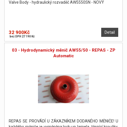
Valve Body - hydraulický rozvaděč AW5550SN - NOVÝ
32 900Kč
Detail
bez DPH 27 190 Kč
03 - Hydrodynamický měnič AW55/50 - REPAS - ZP
Automatic
REPAS SE PROVÁDÍ U ZÁKAZNÍKEM DODANÉHO MĚNIČE! U
každého měniče je vyměněna lock-up lamela, těsnící kroužky,