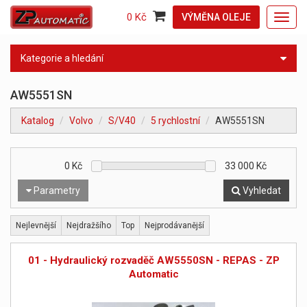
0 Kč
VÝMĚNA OLEJE
Toggl
navig
Kategorie a hledání
AW5551SN
Katalog
Volvo
S/V40
5 rychlostní
AW5551SN
0
Kč
33 000
Kč
Parametry
Vyhledat
Nejlevnější
Nejdražšího
Top
Nejprodávanější
01 - Hydraulický rozvaděč AW5550SN - REPAS - ZP
Automatic