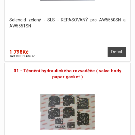
Solenoid zelený - SLS - REPASOVANÝ pro AW5550SN a
AW5551SN
1 798Kč
Detail
bez DPH 1 486 Kč
01 - Těsnění hydraulického rozvaděče ( valve body
paper gasket )