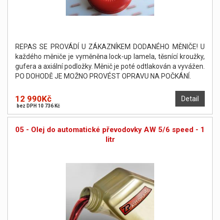
REPAS SE PROVÁDÍ U ZÁKAZNÍKEM DODANÉHO MĚNIČE! U
každého měniče je vyměněna lock-up lamela, těsnící kroužky,
gufera a axiální podložky. Měnič je poté odtlakován a vyvážen.
PO DOHODĚ JE MOŽNO PROVÉST OPRAVU NA POČKÁNÍ.
12 990Kč
Detail
bez DPH 10 736 Kč
05 - Olej do automatické převodovky AW 5/6 speed - 1
litr