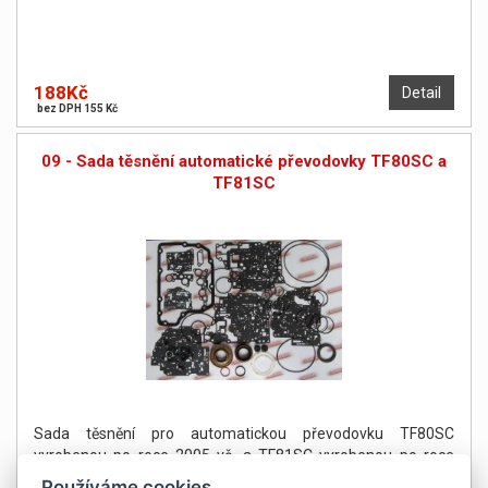
188Kč
Detail
bez DPH 155 Kč
09 - Sada těsnění automatické převodovky TF80SC a
TF81SC
Sada těsnění pro automatickou převodovku TF80SC
vyrobenou po roce 2005 vč. a TF81SC vyrobenou po roce
2006 vč.
Používáme cookies