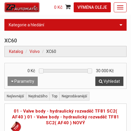
0 Kč
VÝMĚNA OLEJE
Toggl
navig
Kategorie a hledání
XC60
Katalog
Volvo
XC60
0
Kč
30 000
Kč
Parametry
Vyhledat
Nejlevnější
Nejdražšího
Top
Nejprodávanější
01 - Valve body - hydraulický rozvaděč TF81 SC2(
AF40 ) 01 - Valve body - hydraulický rozvaděč TF81
SC2( AF40 ) NOVÝ