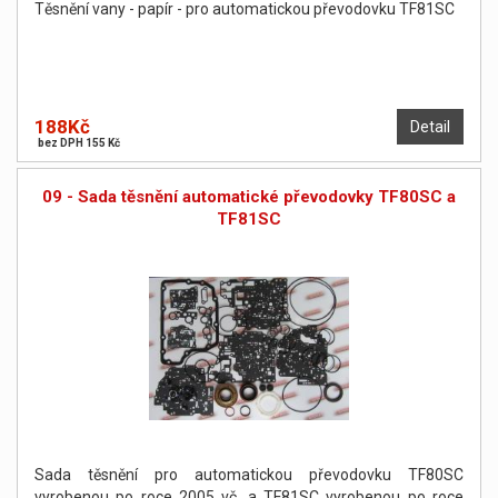
Těsnění vany - papír - pro automatickou převodovku TF81SC
188Kč
Detail
bez DPH 155 Kč
09 - Sada těsnění automatické převodovky TF80SC a
TF81SC
Sada těsnění pro automatickou převodovku TF80SC
vyrobenou po roce 2005 vč. a TF81SC vyrobenou po roce