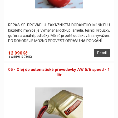
REPAS SE PROVÁDÍ U ZÁKAZNÍKEM DODANÉHO MĚNIČE! U
každého měniče je vyměněna lock-up lamela, těsnící kroužky,
gufera a axiální podložky. Měnič je poté odtlakován a vyvážen.
PO DOHODĚ JE MOŽNO PROVÉST OPRAVU NA POČKÁNÍ.
12 990Kč
Detail
bez DPH 10 736 Kč
05 - Olej do automatické převodovky AW 5/6 speed - 1
litr