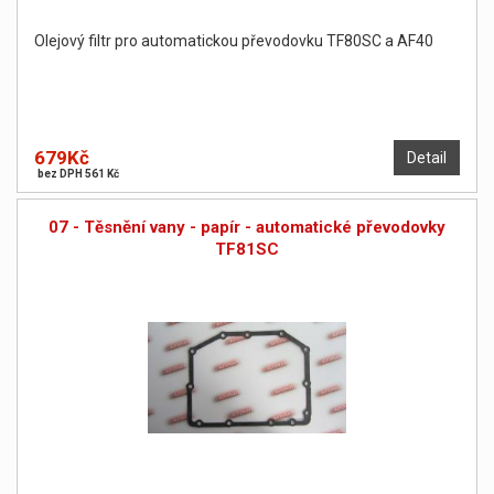
Olejový filtr pro automatickou převodovku TF80SC a AF40
679Kč
Detail
bez DPH 561 Kč
07 - Těsnění vany - papír - automatické převodovky
TF81SC