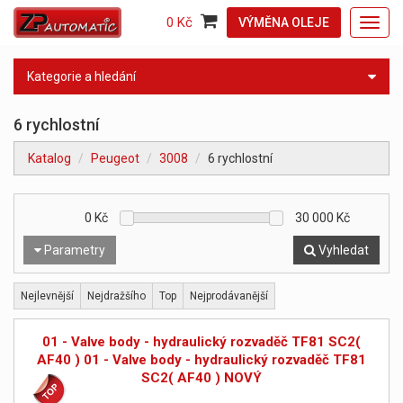
0 Kč
VÝMĚNA OLEJE
Toggl
navig
Kategorie a hledání
6 rychlostní
Katalog
Peugeot
3008
6 rychlostní
0
Kč
30 000
Kč
Parametry
Vyhledat
Nejlevnější
Nejdražšího
Top
Nejprodávanější
01 - Valve body - hydraulický rozvaděč TF81 SC2(
AF40 ) 01 - Valve body - hydraulický rozvaděč TF81
SC2( AF40 ) NOVÝ