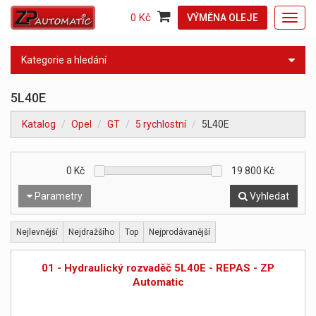
0 Kč
VÝMĚNA OLEJE
Toggl
navig
Kategorie a hledání
5L40E
Katalog
Opel
GT
5 rychlostní
5L40E
0
Kč
19 800
Kč
Parametry
Vyhledat
Nejlevnější
Nejdražšího
Top
Nejprodávanější
01 - Hydraulický rozvaděč 5L40E - REPAS - ZP
Automatic