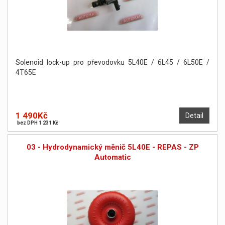
Solenoid lock-up pro převodovku 5L40E / 6L45 / 6L50E /
4T65E
1 490Kč
Detail
bez DPH 1 231 Kč
03 - Hydrodynamický měnič 5L40E - REPAS - ZP
Automatic