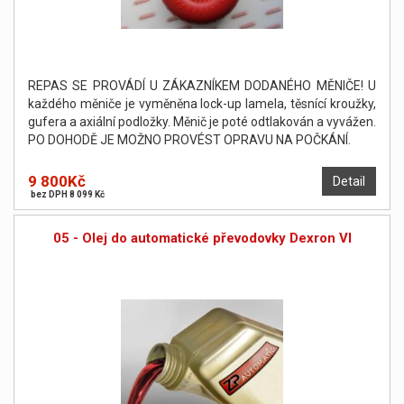
REPAS SE PROVÁDÍ U ZÁKAZNÍKEM DODANÉHO MĚNIČE! U
každého měniče je vyměněna lock-up lamela, těsnící kroužky,
gufera a axiální podložky. Měnič je poté odtlakován a vyvážen.
PO DOHODĚ JE MOŽNO PROVÉST OPRAVU NA POČKÁNÍ.
9 800Kč
Detail
bez DPH 8 099 Kč
05 - Olej do automatické převodovky Dexron VI