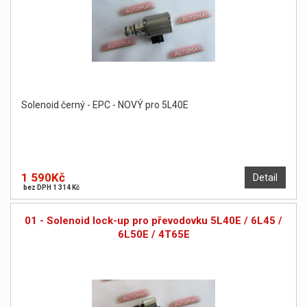
Solenoid černý - EPC - NOVÝ pro 5L40E
1 590Kč
Detail
bez DPH 1 314 Kč
01 - Solenoid lock-up pro převodovku 5L40E / 6L45 /
6L50E / 4T65E