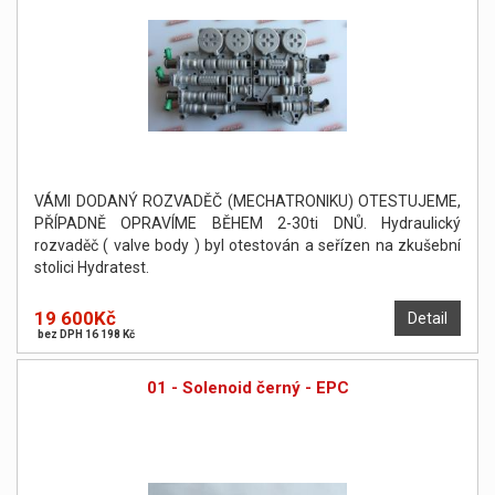
VÁMI DODANÝ ROZVADĚČ (MECHATRONIKU) OTESTUJEME,
PŘÍPADNĚ OPRAVÍME BĚHEM 2-30ti DNŮ. Hydraulický
rozvaděč ( valve body ) byl otestován a seřízen na zkušební
stolici Hydratest.
19 600Kč
Detail
bez DPH 16 198 Kč
01 - Solenoid černý - EPC