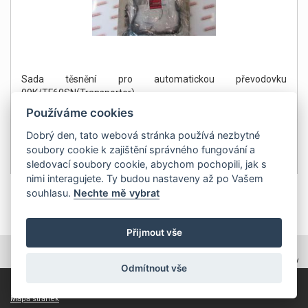
Sada těsnění pro automatickou převodovku
09K/TF60SN(Transporter)
Používáme cookies
Dobrý den, tato webová stránka používá nezbytné
soubory cookie k zajištění správného fungování a
5 590Kč
Detail
sledovací soubory cookie, abychom pochopili, jak s
bez DPH 4 620 Kč
nimi interagujete. Ty budou nastaveny až po Vašem
souhlasu.
Nechte mě vybrat
1
Přijmout vše
TOPWEBY - webhosting, domény, tvorba www
Odmítnout vše
Copyright 2011, ZP Automatic, všechna práva vyhrazena
Mapa stránek