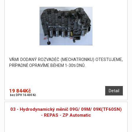
VÁMI DODANÝ ROZVADĚČ (MECHATRONIKU) OTESTUJEME,
PŘÍPADNĚ OPRAVÍME BĚHEM 1-30ti DNŮ.
19 844Kč
Detail
bez DPH 16 400 Kč
03 - Hydrodynamický měnič 09G/ 09M/ 09K(TF60SN)
- REPAS - ZP Automatic