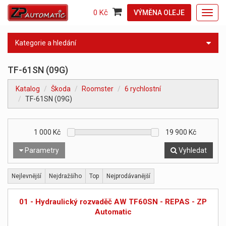
0 Kč
VÝMĚNA OLEJE
Toggl
navig
Kategorie a hledání
TF-61SN (09G)
Katalog
Škoda
Roomster
6 rychlostní
TF-61SN (09G)
1 000
Kč
19 900
Kč
Parametry
Vyhledat
Nejlevnější
Nejdražšího
Top
Nejprodávanější
01 - Hydraulický rozvaděč AW TF60SN - REPAS - ZP
Automatic