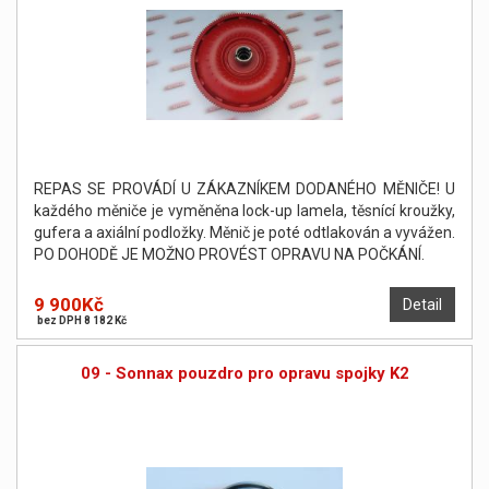
REPAS SE PROVÁDÍ U ZÁKAZNÍKEM DODANÉHO MĚNIČE! U
každého měniče je vyměněna lock-up lamela, těsnící kroužky,
gufera a axiální podložky. Měnič je poté odtlakován a vyvážen.
PO DOHODĚ JE MOŽNO PROVÉST OPRAVU NA POČKÁNÍ.
9 900Kč
Detail
bez DPH 8 182 Kč
09 - Sonnax pouzdro pro opravu spojky K2