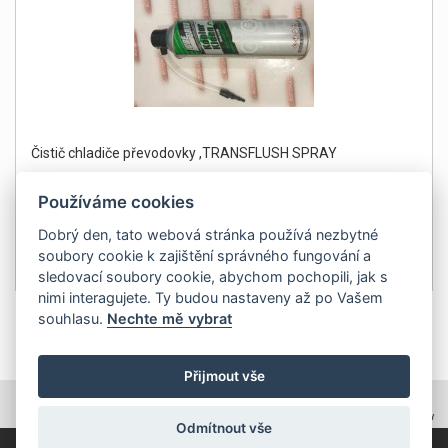
Čistič chladiče převodovky ,TRANSFLUSH SPRAY
Používáme cookies
Dobrý den, tato webová stránka používá nezbytné
soubory cookie k zajištění správného fungování a
499Kč
Detail
sledovací soubory cookie, abychom pochopili, jak s
bez DPH 412 Kč
nimi interagujete. Ty budou nastaveny až po Vašem
souhlasu.
Nechte mě vybrat
1
Přijmout vše
TOPWEBY - webhosting, domény, tvorba www
Odmítnout vše
Copyright 2011, ZP Automatic, všechna práva vyhrazena