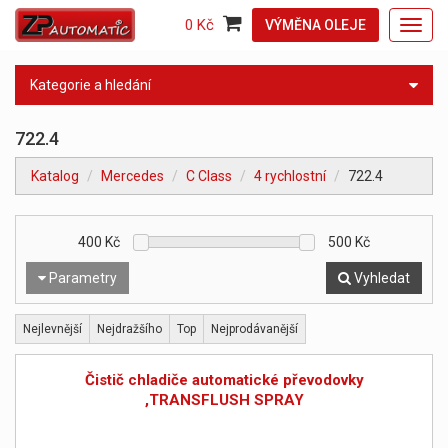
0 Kč
VÝMĚNA OLEJE
Toggl
navig
Kategorie a hledání
722.4
Katalog
Mercedes
C Class
4 rychlostní
722.4
400
Kč
500
Kč
Parametry
Vyhledat
Nejlevnější
Nejdražšího
Top
Nejprodávanější
Čistič chladiče automatické převodovky
,TRANSFLUSH SPRAY