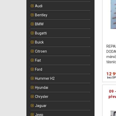
Audi
Bentley
BMW
Bugatti
Buick
REPA
Citroen
DODA
měnič
Fiat
těsní
podlo
Ford
vyvá
12 9
PROV
bez DP
Hummer H2
Hyundai
09 
pře
Chrysler
Jaguar
Jeep