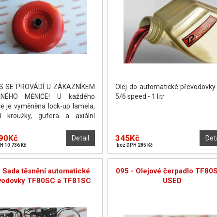
S SE PROVÁDÍ U ZÁKAZNÍKEM
Olej do automatické převodovk
NÉHO MĚNIČE! U každého
5/6 speed - 1 litr
e je vyměněna lock-up lamela,
cí kroužky, gufera a axiální
žky. Měnič je poté odtlakován a
žen. PO DOHODĚ JE MOŽNO
90Kč
345Kč
Detail
Det
ÉST OPRAVU NA POČKÁNÍ.
H 10 736 Kč
bez DPH 285 Kč
- Sada těsnění automatické
095 - Olejové čerpadlo TF80
vodovky TF80SC a TF81SC
USED