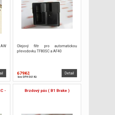
y AW
Olejový filtr pro automatickou
převodovku TF80SC a AF40
679Kč
ail
Detail
bez DPH 561 Kč
SC -
Brzdový pás ( B1 Brake )