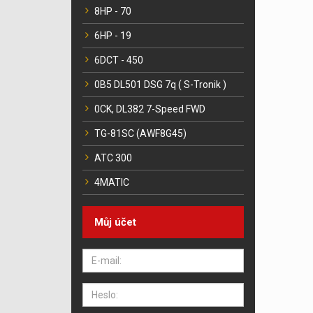
8HP - 70
6HP - 19
6DCT - 450
0B5 DL501 DSG 7q ( S-Tronik )
0CK, DL382 7-Speed FWD
TG-81SC (AWF8G45)
ATC 300
4MATIC
Můj účet