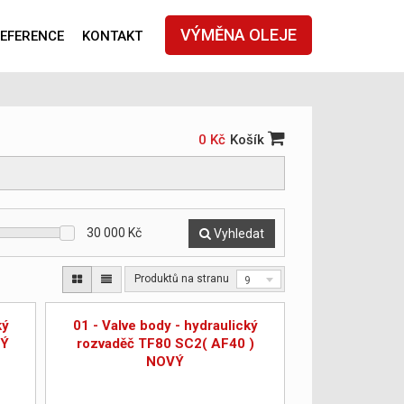
VÝMĚNA OLEJE
EFERENCE
KONTAKT
0 Kč
Košík
30 000
Kč
Vyhledat
Produktů na stranu
9
ký
01 - Valve body - hydraulický
VÝ
rozvaděč TF80 SC2( AF40 )
NOVÝ