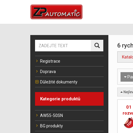
6 rych
Katal
Registrace
Doprava
Pa
Důležité dokumenty
Nejlev
Kategorie produktů
01 
rozv
AW55-50SN
ro
BG produkty