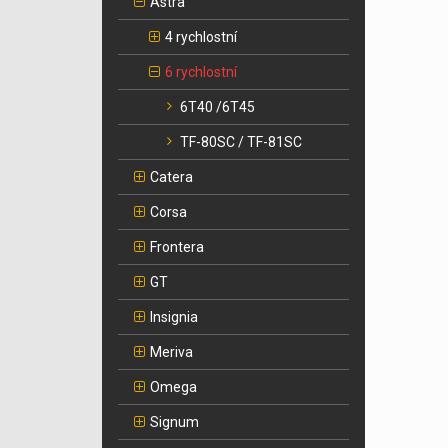
Astra
4 rychlostní
6 rychlostní
6T40 /6T45
TF-80SC / TF-81SC
Catera
Corsa
Frontera
GT
Insignia
Meriva
Omega
Signum