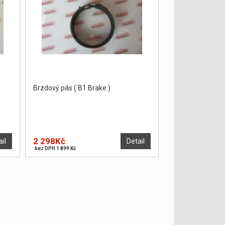
Brzdový pás ( B1 Brake )
2 298Kč
ail
Detail
bez DPH 1 899 Kč