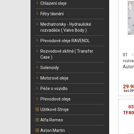
Chlazení oleje
Filtry těsnění
Mechatroniky - Hydraulické
rozvaděče ( Valve Body )
Převodové oleje RAVENOL
Rozvodové skříně ( Transfer
01 -
Case )
rozv
Autom
Solenoidy
Motorové oleje
29 9
Péče o vozidlo
bez DP
Převodové oleje
03
Užitkové Stroje
TF80
Alfa Romeo
Aston Martin