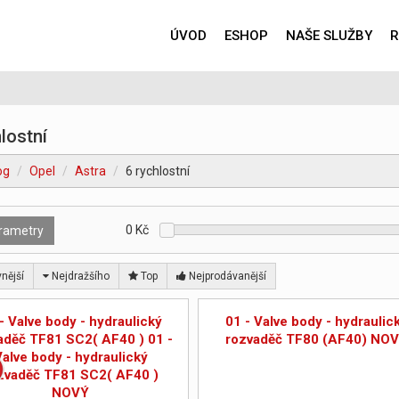
ÚVOD
ESHOP
NAŠE SLUŽBY
R
lostní
og
Opel
Astra
6 rychlostní
0
Kč
rametry
nější
Nejdražšího
Top
Nejprodávanější
- Valve body - hydraulický
01 - Valve body - hydraulic
aděč TF81 SC2( AF40 ) 01 -
rozvaděč TF80 (AF40) NO
Valve body - hydraulický
zvaděč TF81 SC2( AF40 )
NOVÝ