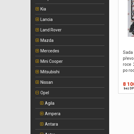
Kia
Lancia
Land Rover
Mazda
Mercedes
Sada
přev
Mini Cooper
roce 
po ro
Mitsubishi
Nissan
8 10
bez DP
Opel
Agila
Ampera
Antara