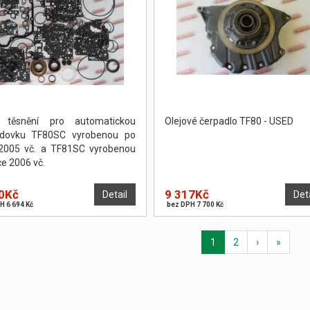
 těsnění pro automatickou
Olejové čerpadlo TF80 - USED
odovku TF80SC vyrobenou po
2005 vč. a TF81SC vyrobenou
ce 2006 vč.
0Kč
9 317Kč
Detail
Det
H 6 694 Kč
bez DPH 7 700 Kč
1
2
›
»