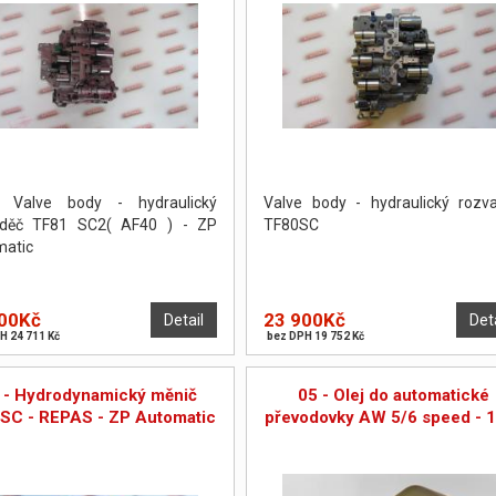
 Valve body - hydraulický
Valve body - hydraulický rozv
aděč TF81 SC2( AF40 ) - ZP
TF80SC
atic
00Kč
23 900Kč
Detail
Det
H 24 711 Kč
bez DPH 19 752 Kč
 - Hydrodynamický měnič
05 - Olej do automatické
SC - REPAS - ZP Automatic
převodovky AW 5/6 speed - 1 