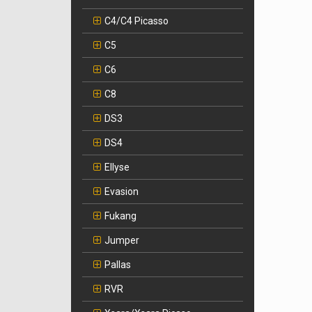
C4/C4 Picasso
C5
C6
C8
DS3
DS4
Ellyse
Evasion
Fukang
Jumper
Pallas
RVR