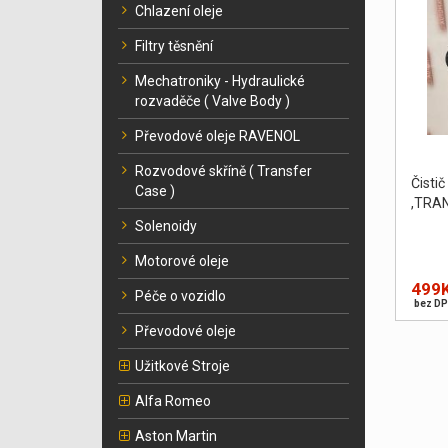
Chlazení oleje
Filtry těsnění
Mechatroniky - Hydraulické
rozvaděče ( Valve Body )
Převodové oleje RAVENOL
Rozvodové skříně ( Transfer
Čist
Case )
,TRA
Solenoidy
Motorové oleje
499
Péče o vozidlo
bez DP
Převodové oleje
Užitkové Stroje
Alfa Romeo
Aston Martin