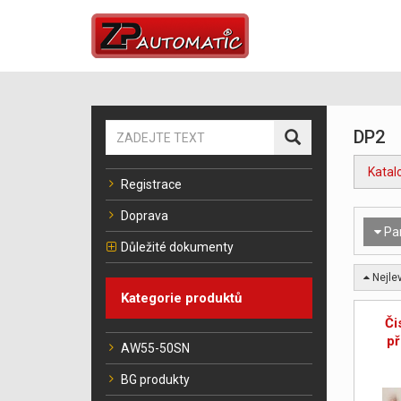
DP2
Katal
Registrace
Doprava
Pa
Důležité dokumenty
Nejlev
Kategorie produktů
Či
p
AW55-50SN
BG produkty