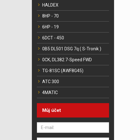
HALDEX
8HP - 70
6HP - 19
6DCT - 450
0B5 DL501 DSG 7q ( S-Tronik )
0CK, DL382 7-Speed FWD
TG-81SC (AWF8G45)
ATC 300
4MATIC
Můj účet