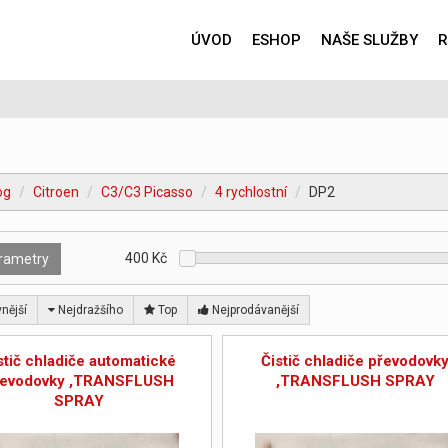
ÚVOD
ESHOP
NAŠE SLUŽBY
R
og
Citroen
C3/C3 Picasso
4 rychlostní
DP2
400
Kč
rametry
nější
Nejdražšího
Top
Nejprodávanější
stič chladiče automatické
Čistič chladiče převodovk
řevodovky ,TRANSFLUSH
,TRANSFLUSH SPRAY
SPRAY