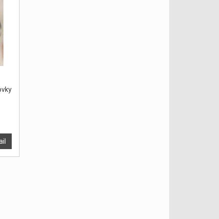
vky
ail