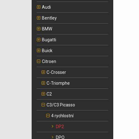
Audi
Bentley
BMW
Bugatti
Buick
Citroen
C-Crosser
C-Triomphe
C2
C3/C3 Picasso
4 rychlostní
DP2
DPO