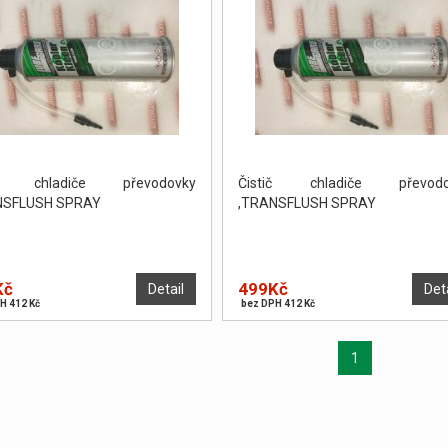
ič chladiče převodovky
Čistič chladiče převodo
NSFLUSH SPRAY
,TRANSFLUSH SPRAY
Kč
499Kč
Detail
Det
H 412 Kč
bez DPH 412 Kč
1