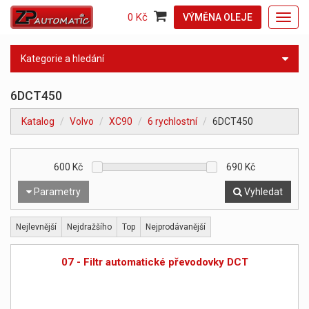
0 Kč
VÝMĚNA OLEJE
Toggl
navig
Kategorie a hledání
6DCT450
Katalog
Volvo
XC90
6 rychlostní
6DCT450
600
Kč
690
Kč
Parametry
Vyhledat
Nejlevnější
Nejdražšího
Top
Nejprodávanější
07 - Filtr automatické převodovky DCT