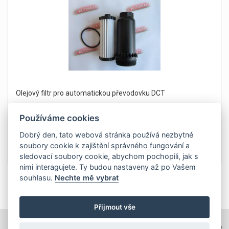
Olejový filtr pro automatickou převodovku DCT
Používáme cookies
Dobrý den, tato webová stránka používá nezbytné
soubory cookie k zajištění správného fungování a
690Kč
Detail
sledovací soubory cookie, abychom pochopili, jak s
bez DPH 570 Kč
nimi interagujete. Ty budou nastaveny až po Vašem
souhlasu.
Nechte mě vybrat
1
Přijmout vše
TOPWEBY - webhosting, domény, tvorba www