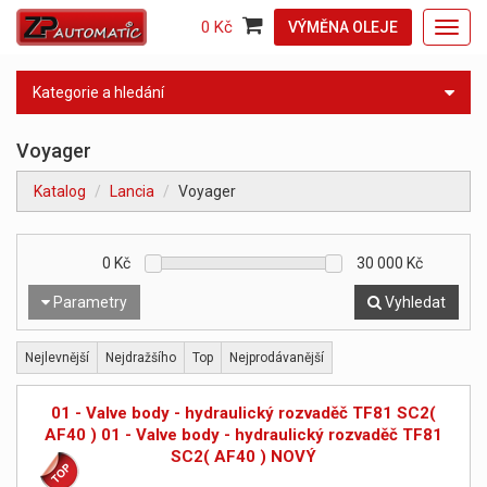
0 Kč
VÝMĚNA OLEJE
Toggl
navig
Kategorie a hledání
Voyager
Katalog
Lancia
Voyager
0
Kč
30 000
Kč
Parametry
Vyhledat
Nejlevnější
Nejdražšího
Top
Nejprodávanější
01 - Valve body - hydraulický rozvaděč TF81 SC2(
AF40 ) 01 - Valve body - hydraulický rozvaděč TF81
SC2( AF40 ) NOVÝ