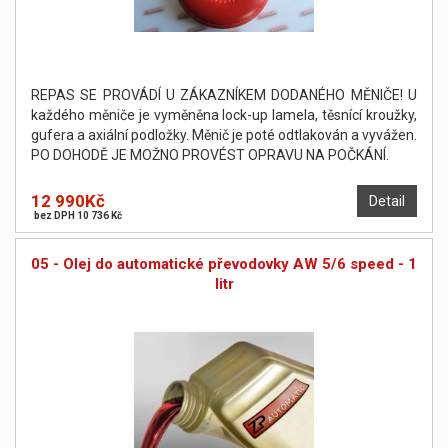
REPAS SE PROVÁDÍ U ZÁKAZNÍKEM DODANÉHO MĚNIČE! U
každého měniče je vyměněna lock-up lamela, těsnící kroužky,
gufera a axiální podložky. Měnič je poté odtlakován a vyvážen.
PO DOHODĚ JE MOŽNO PROVÉST OPRAVU NA POČKÁNÍ.
12 990Kč
Detail
bez DPH 10 736 Kč
05 - Olej do automatické převodovky AW 5/6 speed - 1
litr