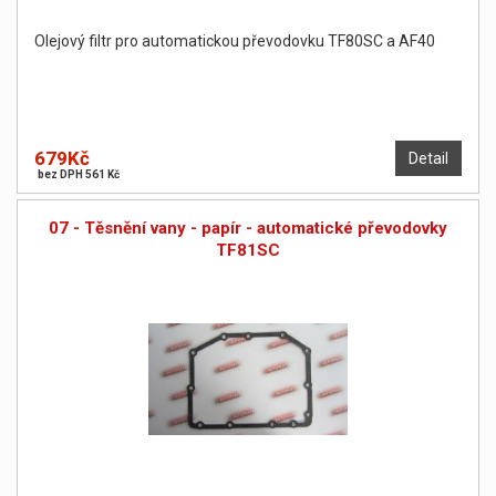
Olejový filtr pro automatickou převodovku TF80SC a AF40
679Kč
Detail
bez DPH 561 Kč
07 - Těsnění vany - papír - automatické převodovky
TF81SC