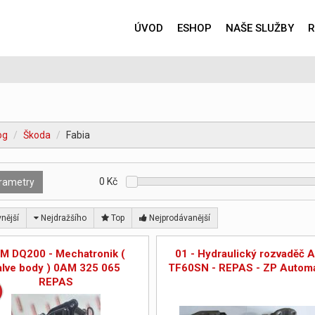
ÚVOD
ESHOP
NAŠE SLUŽBY
R
og
Škoda
Fabia
0
Kč
rametry
nější
Nejdražšího
Top
Nejprodávanější
M DQ200 - Mechatronik (
01 - Hydraulický rozvaděč 
alve body ) 0AM 325 065
TF60SN - REPAS - ZP Automa
REPAS