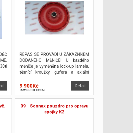
DĚČ
REPAS SE PROVÁDÍ U ZÁKAZNÍKEM
ME,
DODANÉHO MĚNIČE! U každého
30ti
měniče je vyměněna lock-up lamela,
těsnící kroužky, gufera a axiální
podložky. Měnič je poté odtlakován a
vyvážen. PO DOHODĚ JE MOŽNO
9 900Kč
ail
Detail
PROVÉST OPRAVU NA POČKÁNÍ.
bez DPH 8 182 Kč
vč.
09 - Sonnax pouzdro pro opravu
spojky K2