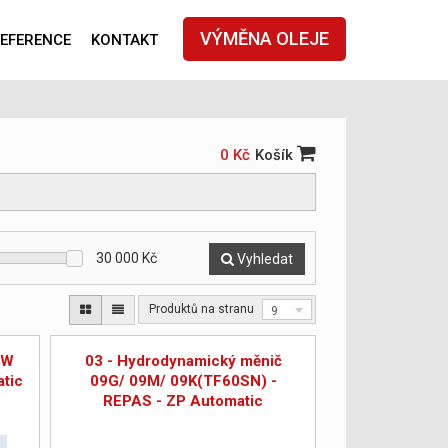
VÝMĚNA OLEJE
EFERENCE
KONTAKT
0 Kč
Košík
30 000
Kč
Vyhledat
Produktů na stranu
9
AW
03 - Hydrodynamický měnič
tic
09G/ 09M/ 09K(TF60SN) -
REPAS - ZP Automatic