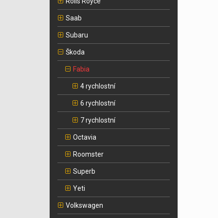
Rolls Royce
Saab
Subaru
Škoda
Fabia
4 rychlostní
6 rychlostní
7 rychlostní
Octavia
Roomster
Superb
Yeti
Volkswagen