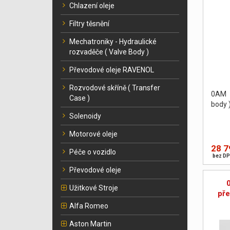
Chlazení oleje
Filtry těsnění
Mechatroniky - Hydraulické
rozvaděče ( Valve Body )
Převodové oleje RAVENOL
Rozvodové skříně ( Transfer
0AM 
Case )
body 
Solenoidy
Motorové oleje
28 7
Péče o vozidlo
bez DP
Převodové oleje
Užitkové Stroje
pře
Alfa Romeo
Aston Martin