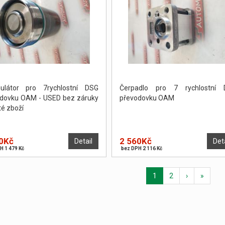
ulátor pro 7rychlostní DSG
Čerpadlo pro 7 rychlostní 
dovku OAM - USED bez záruky
převodovku OAM
té zboží
0Kč
2 560Kč
Detail
Det
H 1 479 Kč
bez DPH 2 116 Kč
1
2
›
»