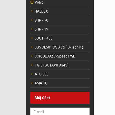
Volvo
HALDEX
8HP - 70
6HP - 19
6DCT - 450
0B5 DL501 DSG 7q ( S-Tronik )
0CK, DL382 7-Speed FWD
TG-81SC (AWF8G45)
ATC 300
4MATIC
Můj účet