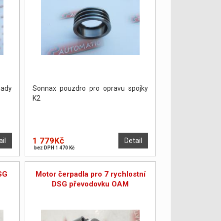
sady
Sonnax pouzdro pro opravu spojky
K2
1 779Kč
ail
Detail
bez DPH 1 470 Kč
SG
Motor čerpadla pro 7 rychlostní
DSG převodovku OAM