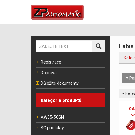
Fabia
Katal
Registrace
Doprava
Pa
Důležité dokumenty
Nejlev
Kategorie produktů
0A
v
AW55-50SN
BG produkty