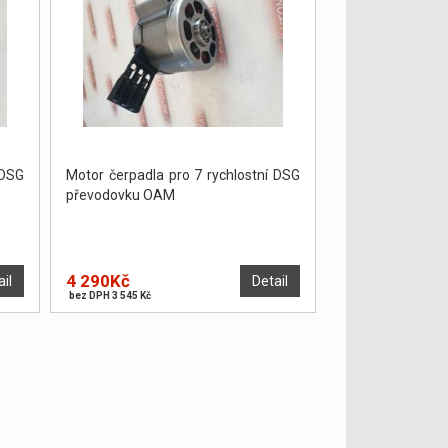
DSG
Motor čerpadla pro 7 rychlostní DSG
převodovku OAM
4 290Kč
ail
Detail
bez DPH 3 545 Kč