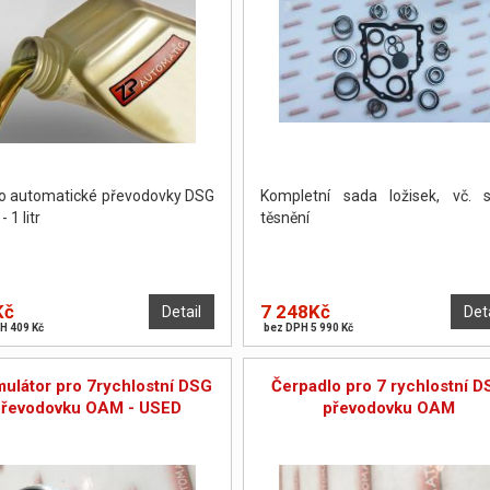
do automatické převodovky DSG
Kompletní sada ložisek, vč. 
 1 litr
těsnění
Kč
7 248Kč
Detail
Det
H 409 Kč
bez DPH 5 990 Kč
ulátor pro 7rychlostní DSG
Čerpadlo pro 7 rychlostní D
převodovku OAM - USED
převodovku OAM