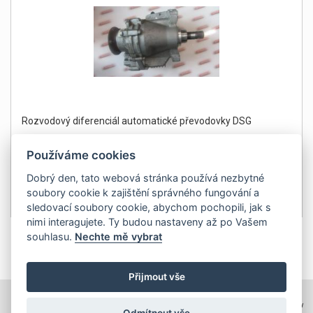
Rozvodový diferenciál automatické převodovky DSG
Používáme cookies
Dobrý den, tato webová stránka používá nezbytné
soubory cookie k zajištění správného fungování a
29 800Kč
Detail
sledovací soubory cookie, abychom pochopili, jak s
bez DPH 24 628 Kč
nimi interagujete. Ty budou nastaveny až po Vašem
souhlasu.
Nechte mě vybrat
1
Přijmout vše
TOPWEBY - webhosting, domény, tvorba www