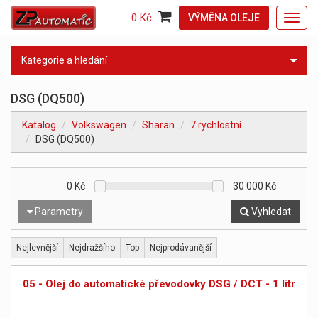
0 Kč
VÝMĚNA OLEJE
Toggl
navig
Kategorie a hledání
DSG (DQ500)
Katalog
Volkswagen
Sharan
7 rychlostní
DSG (DQ500)
0
Kč
30 000
Kč
Parametry
Vyhledat
Nejlevnější
Nejdražšího
Top
Nejprodávanější
05 - Olej do automatické převodovky DSG / DCT - 1 litr