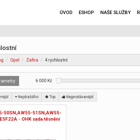
ÚVOD
ESHOP
NAŠE SLUŽBY
R
lostní
og
Opel
Zafira
4 rychlostní
6 000
Kč
rametry
nější
Nejdražšího
Top
Nejprodávanější
5-50SN,AW55-51SN,AW55-
E5F22A - OHK sada těsnění