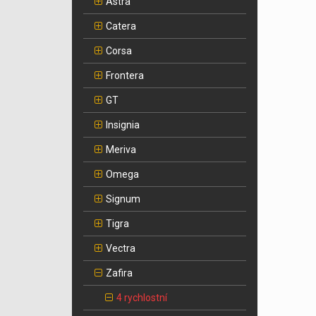
Astra
Catera
Corsa
Frontera
GT
Insignia
Meriva
Omega
Signum
Tigra
Vectra
Zafira
4 rychlostní