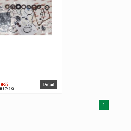
0Kč
Detail
H 5 744 Kč
1