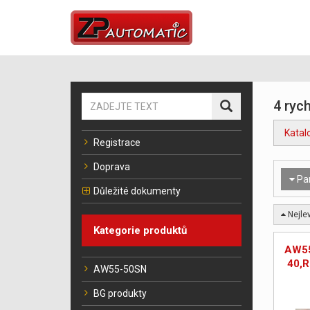
4 rych
Katal
Registrace
Doprava
Pa
Důležité dokumenty
Nejlev
Kategorie produktů
AW5
40,R
AW55-50SN
BG produkty