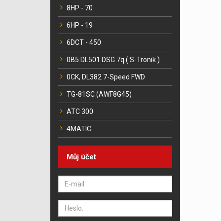
8HP - 70
6HP - 19
6DCT - 450
0B5 DL501 DSG 7q ( S-Tronik )
0CK, DL382 7-Speed FWD
TG-81SC (AWF8G45)
ATC 300
4MATIC
Můj účet