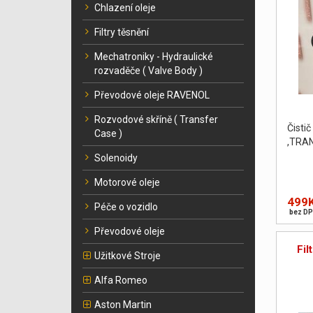
Chlazení oleje
Filtry těsnění
Mechatroniky - Hydraulické
rozvaděče ( Valve Body )
Převodové oleje RAVENOL
Rozvodové skříně ( Transfer
Čist
Case )
,TRA
Solenoidy
Motorové oleje
499
Péče o vozidlo
bez DP
Převodové oleje
Fil
Užitkové Stroje
Alfa Romeo
Aston Martin