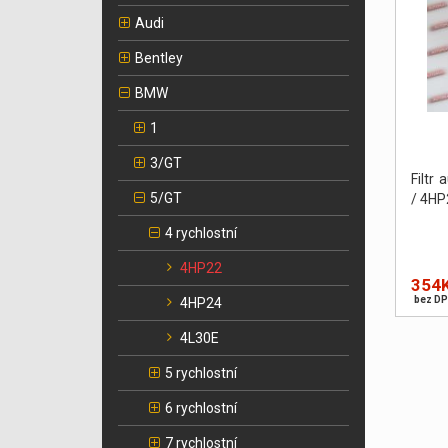
Audi
Bentley
BMW
1
3/GT
Filtr
5/GT
/ 4HP
4 rychlostní
4HP22
354
bez DP
4HP24
4L30E
5 rychlostní
6 rychlostní
7 rychlostní