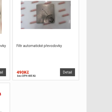
vky
Filtr automatické převodovky
490Kč
ail
Detail
bez DPH 405 Kč
4