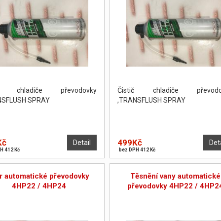
ič chladiče převodovky
Čistič chladiče převodo
NSFLUSH SPRAY
,TRANSFLUSH SPRAY
Kč
499Kč
Detail
Det
H 412 Kč
bez DPH 412 Kč
tr automatické převodovky
Těsnění vany automatické
4HP22 / 4HP24
převodovky 4HP22 / 4HP2