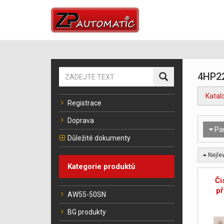
4HP2
Katal
Registrace
Doprava
Pa
Důležité dokumenty
Nejlev
Kategorie produktů
Či
p
AW55-50SN
BG produkty