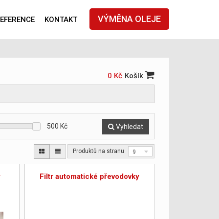
VÝMĚNA OLEJE
EFERENCE
KONTAKT
0 Kč
Košík
500
Kč
Vyhledat
Produktů na stranu
9
y
Filtr automatické převodovky