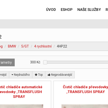
ÚVOD
ESHOP
NAŠE SLUŽBY
R
2
og
BMW
5/GT
4 rychlostní
4HP22
300
Kč
rametry
nější
Nejdražšího
Top
Nejprodávanější
stič chladiče automatické
Čistič chladiče převodovk
řevodovky ,TRANSFLUSH
,TRANSFLUSH SPRAY
SPRAY