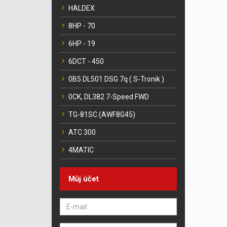
HALDEX
8HP - 70
6HP - 19
6DCT - 450
0B5 DL501 DSG 7q ( S-Tronik )
0CK, DL382 7-Speed FWD
TG-81SC (AWF8G45)
ATC 300
4MATIC
Můj účet