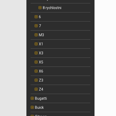
8 rychlostni
6
7
M3
X1
X3
X5
X6
Z3
Z4
Bugatti
Buick