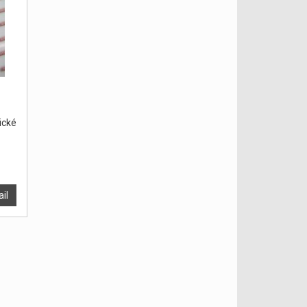
cké
ail