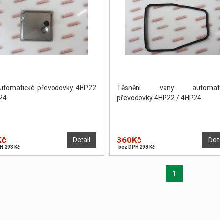
 automatické převodovky 4HP22
Těsnění vany automati
24
převodovky 4HP22 / 4HP24
Kč
360Kč
Detail
Det
H 293 Kč
bez DPH 298 Kč
1