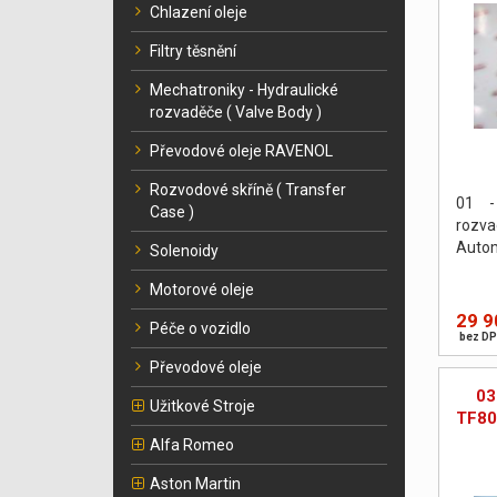
Chlazení oleje
Filtry těsnění
Mechatroniky - Hydraulické
rozvaděče ( Valve Body )
Převodové oleje RAVENOL
Rozvodové skříně ( Transfer
01 -
Case )
rozv
Autom
Solenoidy
Motorové oleje
29 9
Péče o vozidlo
bez DP
Převodové oleje
03
Užitkové Stroje
TF80
Alfa Romeo
Aston Martin