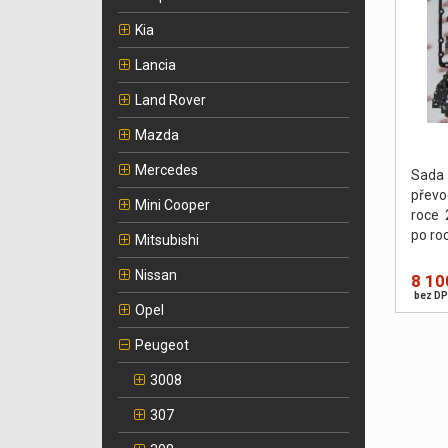
Kia
Lancia
Land Rover
Mazda
Mercedes
Sada
přev
Mini Cooper
roce 
po ro
Mitsubishi
Nissan
8 10
bez DP
Opel
Peugeot
3008
307