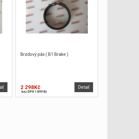
Brzdový pás ( B1 Brake )
2 298Kč
ail
Detail
bez DPH 1 899 Kč