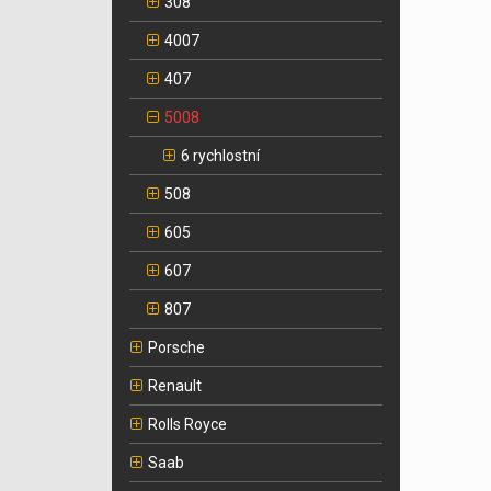
308
4007
407
5008
6 rychlostní
508
605
607
807
Porsche
Renault
Rolls Royce
Saab