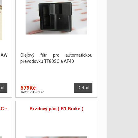
y AW
Olejový filtr pro automatickou
převodovku TF80SC a AF40
679Kč
ail
Detail
bez DPH 561 Kč
SC -
Brzdový pás ( B1 Brake )