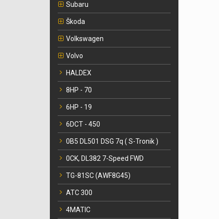
Subaru
Škoda
Volkswagen
Volvo
HALDEX
8HP - 70
6HP - 19
6DCT - 450
0B5 DL501 DSG 7q ( S-Tronik )
0CK, DL382 7-Speed FWD
TG-81SC (AWF8G45)
ATC 300
4MATIC