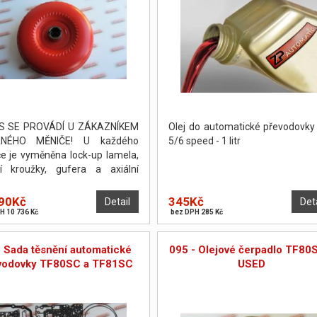
S SE PROVÁDÍ U ZÁKAZNÍKEM
Olej do automatické převodovk
NÉHO MĚNIČE! U každého
5/6 speed - 1 litr
e je vyměněna lock-up lamela,
cí kroužky, gufera a axiální
žky. Měnič je poté odtlakován a
žen. PO DOHODĚ JE MOŽNO
90Kč
345Kč
Detail
Det
ÉST OPRAVU NA POČKÁNÍ.
H 10 736 Kč
bez DPH 285 Kč
- Sada těsnění automatické
095 - Olejové čerpadlo TF80
vodovky TF80SC a TF81SC
USED