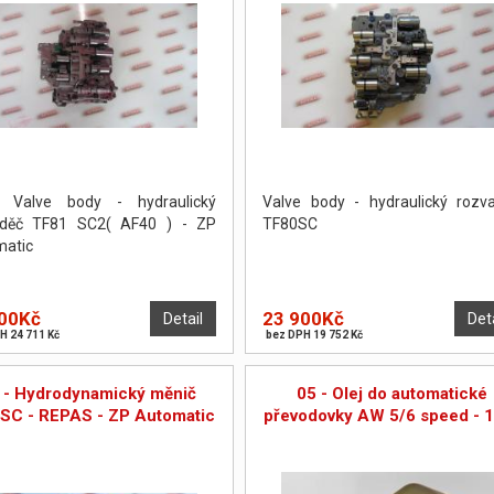
 Valve body - hydraulický
Valve body - hydraulický rozv
aděč TF81 SC2( AF40 ) - ZP
TF80SC
atic
00Kč
23 900Kč
Detail
Det
H 24 711 Kč
bez DPH 19 752 Kč
 - Hydrodynamický měnič
05 - Olej do automatické
SC - REPAS - ZP Automatic
převodovky AW 5/6 speed - 1 