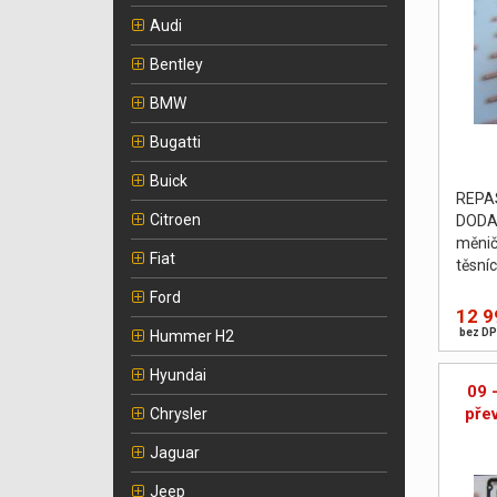
Audi
Bentley
BMW
Bugatti
Buick
REPA
Citroen
DODA
měnič
Fiat
těsní
podlo
Ford
vyvá
12 9
PROV
bez DP
Hummer H2
Hyundai
09 
pře
Chrysler
Jaguar
Jeep