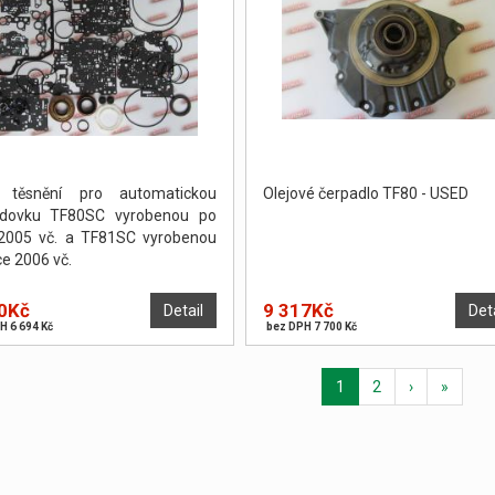
 těsnění pro automatickou
Olejové čerpadlo TF80 - USED
odovku TF80SC vyrobenou po
2005 vč. a TF81SC vyrobenou
ce 2006 vč.
0Kč
9 317Kč
Detail
Det
H 6 694 Kč
bez DPH 7 700 Kč
1
2
›
»