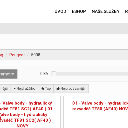
ÚVOD
ESHOP
NAŠE SLUŽBY
R
og
Peugeot
5008
0
Kč
rametry
nější
Nejdražšího
Top
Nejprodávanější
- Valve body - hydraulický
01 - Valve body - hydraulic
aděč TF81 SC2( AF40 ) 01 -
rozvaděč TF80 (AF40) NO
Valve body - hydraulický
zvaděč TF81 SC2( AF40 )
NOVÝ