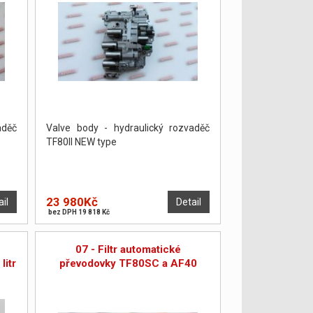
aděč
Valve body - hydraulický rozvaděč
TF80II NEW type
23 980Kč
ail
Detail
bez DPH 19 818 Kč
07 - Filtr automatické
litr
převodovky TF80SC a AF40