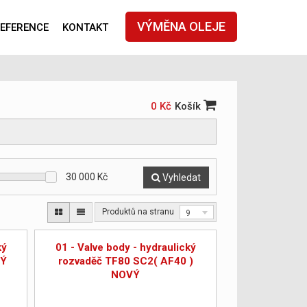
VÝMĚNA OLEJE
EFERENCE
KONTAKT
0 Kč
Košík
30 000
Kč
Vyhledat
Produktů na stranu
9
ký
01 - Valve body - hydraulický
VÝ
rozvaděč TF80 SC2( AF40 )
NOVÝ