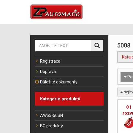
5008
Katal
Registrace
Doprava
Pa
Důležité dokumenty
Nejlev
Kategorie produktů
01 
rozv
AW55-50SN
ro
BG produkty