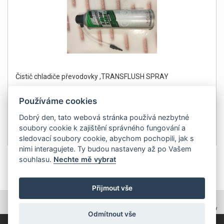
Čistič chladiče převodovky ,TRANSFLUSH SPRAY
Používáme cookies
Dobrý den, tato webová stránka používá nezbytné
soubory cookie k zajištění správného fungování a
499Kč
Detail
sledovací soubory cookie, abychom pochopili, jak s
bez DPH 412 Kč
nimi interagujete. Ty budou nastaveny až po Vašem
souhlasu.
Nechte mě vybrat
1
Přijmout vše
TOPWEBY - webhosting, domény, tvorba www
Odmítnout vše
Copyright 2011, ZP Automatic, všechna práva vyhrazena