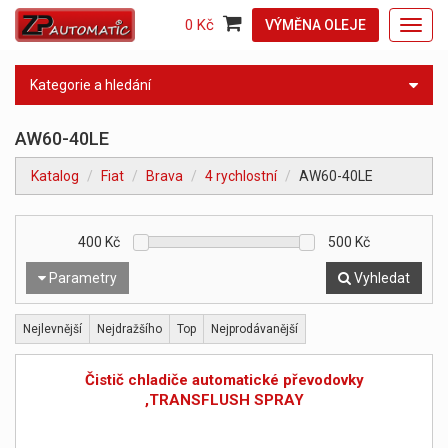
0 Kč
VÝMĚNA OLEJE
Toggl
navig
Kategorie a hledání
AW60-40LE
Katalog
Fiat
Brava
4 rychlostní
AW60-40LE
400
Kč
500
Kč
Parametry
Vyhledat
Nejlevnější
Nejdražšího
Top
Nejprodávanější
Čistič chladiče automatické převodovky
,TRANSFLUSH SPRAY