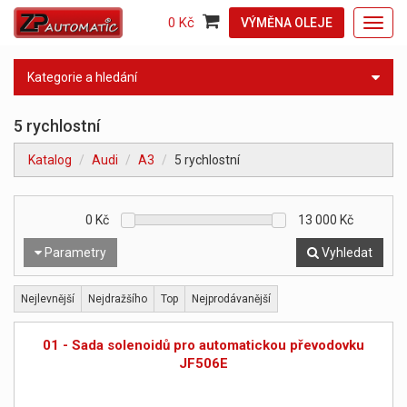
0 Kč
VÝMĚNA OLEJE
Toggl
navig
Kategorie a hledání
5 rychlostní
Katalog
Audi
A3
5 rychlostní
0
Kč
13 000
Kč
Parametry
Vyhledat
Nejlevnější
Nejdražšího
Top
Nejprodávanější
01 - Sada solenoidů pro automatickou převodovku
JF506E