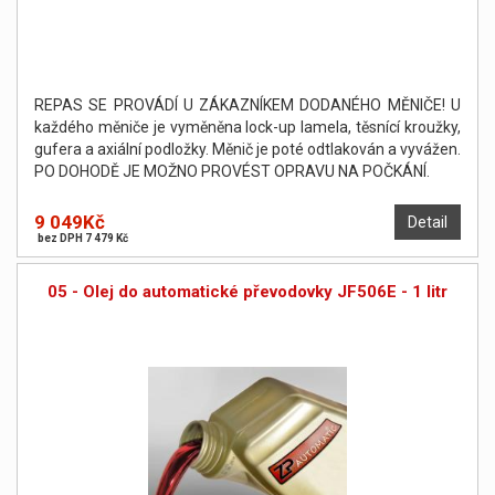
REPAS SE PROVÁDÍ U ZÁKAZNÍKEM DODANÉHO MĚNIČE! U
každého měniče je vyměněna lock-up lamela, těsnící kroužky,
gufera a axiální podložky. Měnič je poté odtlakován a vyvážen.
PO DOHODĚ JE MOŽNO PROVÉST OPRAVU NA POČKÁNÍ.
9 049Kč
Detail
bez DPH 7 479 Kč
05 - Olej do automatické převodovky JF506E - 1 litr