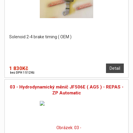
Solenoid 2-4 brake timing ( OEM )
1 830Kč
Detail
bez DPH 1 512 Kč
03 - Hydrodynamický měnič JF506E ( AG5 ) - REPAS -
ZP Automatic